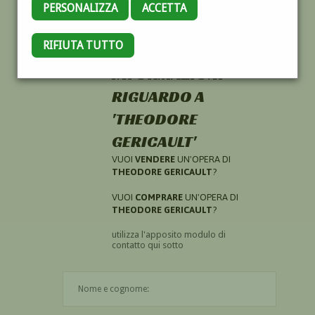
PERSONALIZZA
ACCETTA
RIFIUTA TUTTO
HAI CERCATO
INFORMAZIONI
RIGUARDO A
'THEODORE
GERICAULT'
VUOI
VENDERE
UN'OPERA DI
THEODORE GERICAULT
?
VUOI
COMPRARE
UN'OPERA DI
THEODORE GERICAULT
?
utilizza l'apposito modulo di
contatto qui sotto
Il nome è obbligatorio