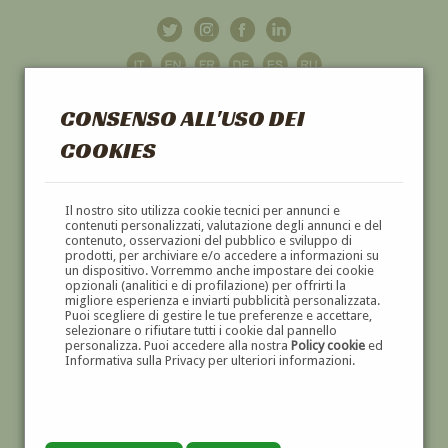
CONSENSO ALL'USO DEI
COOKIES
GALLERIA
D'ARTE
Il nostro sito utilizza cookie tecnici per annunci e
contenuti personalizzati, valutazione degli annunci e del
contenuto, osservazioni del pubblico e sviluppo di
DIPINTI E SCULTURE '800 E '900
prodotti, per archiviare e/o accedere a informazioni su
un dispositivo. Vorremmo anche impostare dei cookie
opzionali (analitici e di profilazione) per offrirti la
migliore esperienza e inviarti pubblicità personalizzata.
Puoi scegliere di gestire le tue preferenze e accettare,
selezionare o rifiutare tutti i cookie dal pannello
personalizza. Puoi accedere alla nostra
Policy cookie
ed
Informativa sulla Privacy per ulteriori informazioni.