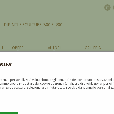
DIPINTI E SCULTURE '800 E '900
OPERE
AUTORI
GALLERIA
KIES
ONI RIGUARDO A 'PER KROHG'
contenuti personalizzati, valutazione degli annunci e del contenuto, osservazioni 
mmo anche impostare dei cookie opzionali (analitici e di profilazione) per offrir
erenze e accettare, selezionare o rifiutare tutti i cookie dal pannello personali
to
Il nome è obbligatorio