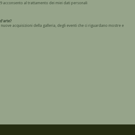
In base all' art. 13 del Regolamento UE n. 2016/679 acconsento al trattamento dei miei dati personali
Devi dare il consenso
a galleria d'arte?
 nuove acquisizioni della galleria, degli eventi che ci riguardano mostre e
Devi confermare di essere umano