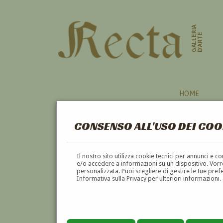
GALLERIA
D'ARTE
HOME
CONSENSO ALL'USO DEI COO
HAI CERCATO INFORMAZI
Il nostro sito utilizza cookie tecnici per annunci e 
VUOI
VENDERE
UN'OPERA DI
PER KROHG
?
e/o accedere a informazioni su un dispositivo. Vorre
personalizzata. Puoi scegliere di gestire le tue pref
VUOI
COMPRARE
UN'OPERA DI
PER KROHG
?
Informativa sulla Privacy per ulteriori informazioni.
utilizza l'apposito modulo di contatto qui sot