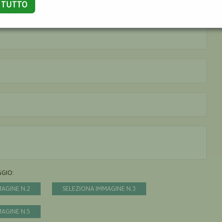
A TUTTO
La città è obbligatoria
L'indirizzo mail non è valido
Il messaggio è obbligatorio
GGIO:
MAGINE N.2
SELEZIONA IMMAGINE N.3
MAGINE N.5