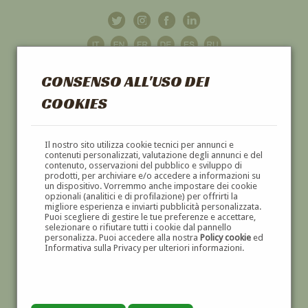
CONSENSO ALL'USO DEI
COOKIES
GALLERIA
D'ARTE
Il nostro sito utilizza cookie tecnici per annunci e
contenuti personalizzati, valutazione degli annunci e del
contenuto, osservazioni del pubblico e sviluppo di
DIPINTI E SCULTURE '800 E '900
prodotti, per archiviare e/o accedere a informazioni su
un dispositivo. Vorremmo anche impostare dei cookie
opzionali (analitici e di profilazione) per offrirti la
migliore esperienza e inviarti pubblicità personalizzata.
Puoi scegliere di gestire le tue preferenze e accettare,
selezionare o rifiutare tutti i cookie dal pannello
personalizza. Puoi accedere alla nostra
Policy cookie
ed
Informativa sulla Privacy per ulteriori informazioni.