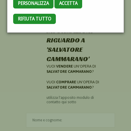
PERSONALIZZA
ACCETTA
RIFIUTA TUTTO
HAI CERCATO
INFORMAZIONI
RIGUARDO A
'SALVATORE
CAMMARANO'
VUOI
VENDERE
UN'OPERA DI
SALVATORE CAMMARANO
?
VUOI
COMPRARE
UN'OPERA DI
SALVATORE CAMMARANO
?
utilizza l'apposito modulo di
contatto qui sotto
Il nome è obbligatorio