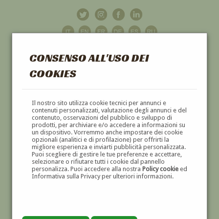
CONSENSO ALL'USO DEI
COOKIES
GALLERIA
D'ARTE
Il nostro sito utilizza cookie tecnici per annunci e
contenuti personalizzati, valutazione degli annunci e del
contenuto, osservazioni del pubblico e sviluppo di
DIPINTI E SCULTURE '800 E '900
prodotti, per archiviare e/o accedere a informazioni su
un dispositivo. Vorremmo anche impostare dei cookie
opzionali (analitici e di profilazione) per offrirti la
migliore esperienza e inviarti pubblicità personalizzata.
Puoi scegliere di gestire le tue preferenze e accettare,
selezionare o rifiutare tutti i cookie dal pannello
personalizza. Puoi accedere alla nostra
Policy cookie
ed
Informativa sulla Privacy per ulteriori informazioni.