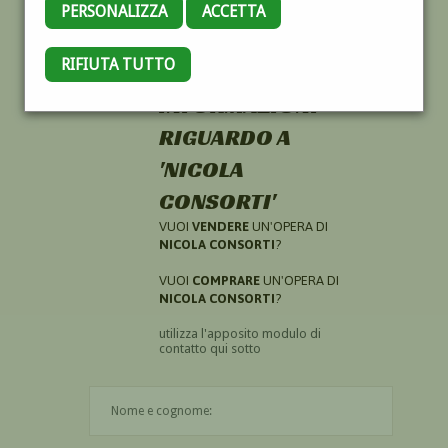
PERSONALIZZA
ACCETTA
RIFIUTA TUTTO
HAI CERCATO
INFORMAZIONI
RIGUARDO A
'NICOLA
CONSORTI'
VUOI
VENDERE
UN'OPERA DI
NICOLA CONSORTI
?
VUOI
COMPRARE
UN'OPERA DI
NICOLA CONSORTI
?
utilizza l'apposito modulo di
contatto qui sotto
Il nome è obbligatorio