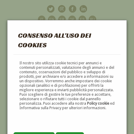
CONSENSO ALL'USO DEI
COOKIES
GALLERIA
D'ARTE
Il nostro sito utilizza cookie tecnici per annunci e
contenuti personalizzati, valutazione degli annunci e del
contenuto, osservazioni del pubblico e sviluppo di
DIPINTI E SCULTURE '800 E '900
prodotti, per archiviare e/o accedere a informazioni su
un dispositivo. Vorremmo anche impostare dei cookie
opzionali (analitici e di profilazione) per offrirti la
migliore esperienza e inviarti pubblicità personalizzata.
Puoi scegliere di gestire le tue preferenze e accettare,
selezionare o rifiutare tutti i cookie dal pannello
personalizza. Puoi accedere alla nostra
Policy cookie
ed
Informativa sulla Privacy per ulteriori informazioni.