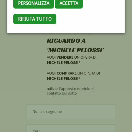
PERSONALIZZA
ACCETTA
RIFIUTA TUTTO
HAI CERCATO
INFORMAZIONI
RIGUARDO A
'MICHELE PELOSSI'
VUOI
VENDERE
UN'OPERA DI
MICHELE PELOSSI
?
VUOI
COMPRARE
UN'OPERA DI
MICHELE PELOSSI
?
utilizza l'apposito modulo di
contatto qui sotto
Il nome è obbligatorio
La città è obbligatoria