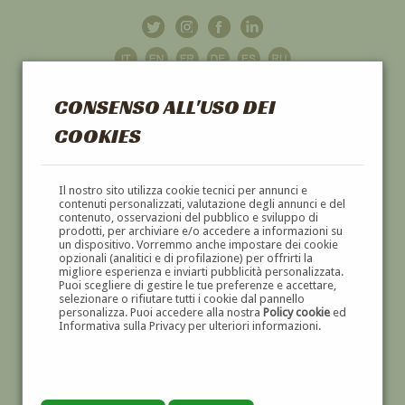
CONSENSO ALL'USO DEI
COOKIES
GALLERIA
D'ARTE
Il nostro sito utilizza cookie tecnici per annunci e
contenuti personalizzati, valutazione degli annunci e del
contenuto, osservazioni del pubblico e sviluppo di
DIPINTI E SCULTURE '800 E '900
prodotti, per archiviare e/o accedere a informazioni su
un dispositivo. Vorremmo anche impostare dei cookie
opzionali (analitici e di profilazione) per offrirti la
migliore esperienza e inviarti pubblicità personalizzata.
Puoi scegliere di gestire le tue preferenze e accettare,
selezionare o rifiutare tutti i cookie dal pannello
personalizza. Puoi accedere alla nostra
Policy cookie
ed
Informativa sulla Privacy per ulteriori informazioni.