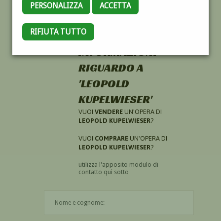
PERSONALIZZA
ACCETTA
RIFIUTA TUTTO
HAI CERCATO
INFORMAZIONI
RIGUARDO A
'LEOPOLD
KUPELWIESER'
VUOI
VENDERE
UN'OPERA DI
LEOPOLD KUPELWIESER
?
VUOI
COMPRARE
UN'OPERA DI
LEOPOLD KUPELWIESER
?
utilizza l'apposito modulo di
contatto qui sotto
Il nome è obbligatorio