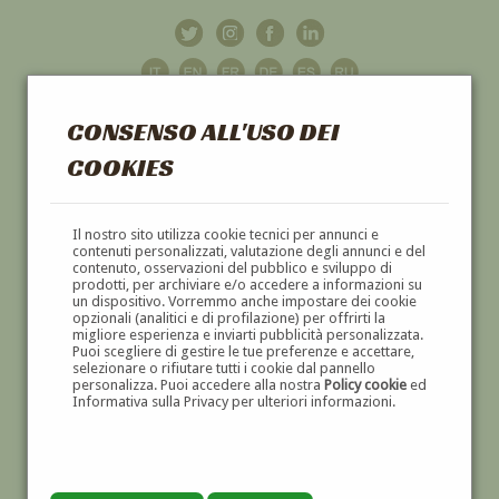
CONSENSO ALL'USO DEI
COOKIES
GALLERIA
D'ARTE
Il nostro sito utilizza cookie tecnici per annunci e
contenuti personalizzati, valutazione degli annunci e del
contenuto, osservazioni del pubblico e sviluppo di
DIPINTI E SCULTURE '800 E '900
prodotti, per archiviare e/o accedere a informazioni su
un dispositivo. Vorremmo anche impostare dei cookie
opzionali (analitici e di profilazione) per offrirti la
migliore esperienza e inviarti pubblicità personalizzata.
Puoi scegliere di gestire le tue preferenze e accettare,
selezionare o rifiutare tutti i cookie dal pannello
personalizza. Puoi accedere alla nostra
Policy cookie
ed
Informativa sulla Privacy per ulteriori informazioni.