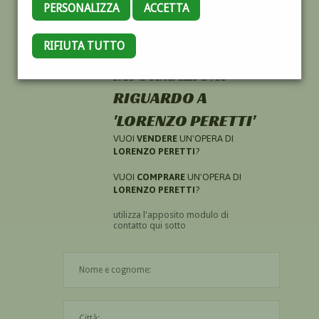
PERSONALIZZA
ACCETTA
RIFIUTA TUTTO
HAI CERCATO
INFORMAZIONI
RIGUARDO A
'LORENZO PERETTI'
VUOI
VENDERE
UN'OPERA DI
LORENZO PERETTI
?
VUOI
COMPRARE
UN'OPERA DI
LORENZO PERETTI
?
utilizza l'apposito modulo di
contatto qui sotto
Il nome è obbligatorio
La città è obbligatoria