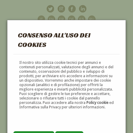
CONSENSO ALL'USO DEI
COOKIES
GALLERIA
D'ARTE
Il nostro sito utilizza cookie tecnici per annunci e
contenuti personalizzati, valutazione degli annunci e del
contenuto, osservazioni del pubblico e sviluppo di
DIPINTI E SCULTURE '800 E '900
prodotti, per archiviare e/o accedere a informazioni su
un dispositivo. Vorremmo anche impostare dei cookie
opzionali (analitici e di profilazione) per offrirti la
migliore esperienza e inviarti pubblicità personalizzata.
Puoi scegliere di gestire le tue preferenze e accettare,
selezionare o rifiutare tutti i cookie dal pannello
personalizza. Puoi accedere alla nostra
Policy cookie
ed
Informativa sulla Privacy per ulteriori informazioni.