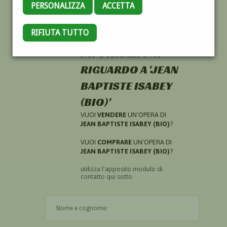
PERSONALIZZA
ACCETTA
RIFIUTA TUTTO
HAI CERCATO
INFORMAZIONI
RIGUARDO A 'JEAN
BAPTISTE ISABEY
(BIO)'
VUOI
VENDERE
UN'OPERA DI
JEAN BAPTISTE ISABEY (BIO)
?
VUOI
COMPRARE
UN'OPERA DI
JEAN BAPTISTE ISABEY (BIO)
?
utilizza l'apposito modulo di
contatto qui sotto
Il nome è obbligatorio