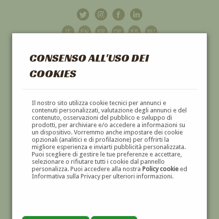
CONSENSO ALL'USO DEI
COOKIES
GALLERIA
D'ARTE
Il nostro sito utilizza cookie tecnici per annunci e
contenuti personalizzati, valutazione degli annunci e del
contenuto, osservazioni del pubblico e sviluppo di
DIPINTI E SCULTURE '800 E '900
prodotti, per archiviare e/o accedere a informazioni su
un dispositivo. Vorremmo anche impostare dei cookie
opzionali (analitici e di profilazione) per offrirti la
migliore esperienza e inviarti pubblicità personalizzata.
Puoi scegliere di gestire le tue preferenze e accettare,
selezionare o rifiutare tutti i cookie dal pannello
personalizza. Puoi accedere alla nostra
Policy cookie
ed
Informativa sulla Privacy per ulteriori informazioni.