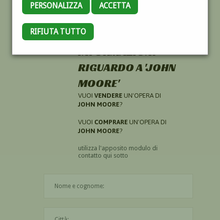
PERSONALIZZA
ACCETTA
RIFIUTA TUTTO
HAI CERCATO
INFORMAZIONI
RIGUARDO A 'JOHN
MOORE'
VUOI
VENDERE
UN'OPERA DI
JOHN MOORE
?
VUOI
COMPRARE
UN'OPERA DI
JOHN MOORE
?
utilizza l'apposito modulo di
contatto qui sotto
Il nome è obbligatorio
La città è obbligatoria