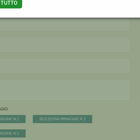
A TUTTO
La città è obbligatoria
L'indirizzo mail non è valido
Il messaggio è obbligatorio
GGIO:
MAGINE N.2
SELEZIONA IMMAGINE N.3
MAGINE N.5