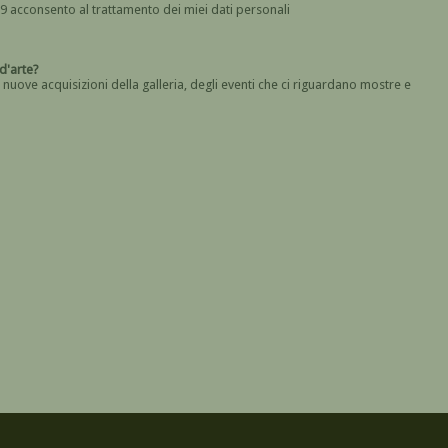
In base all' art. 13 del Regolamento UE n. 2016/679 acconsento al trattamento dei miei dati personali
Devi dare il consenso
a galleria d'arte?
 nuove acquisizioni della galleria, degli eventi che ci riguardano mostre e
Devi confermare di essere umano