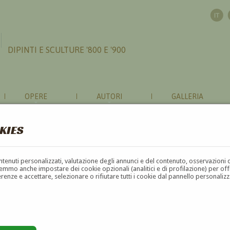
DIPINTI E SCULTURE '800 E '900
OPERE
AUTORI
GALLERIA
KIES
ONI RIGUARDO A 'FRITZ VON UHDE'
contenuti personalizzati, valutazione degli annunci e del contenuto, osservazioni 
HDE
?
mmo anche impostare dei cookie opzionali (analitici e di profilazione) per offrir
erenze e accettare, selezionare o rifiutare tutti i cookie dal pannello personali
UHDE
?
to
Il nome è obbligatorio