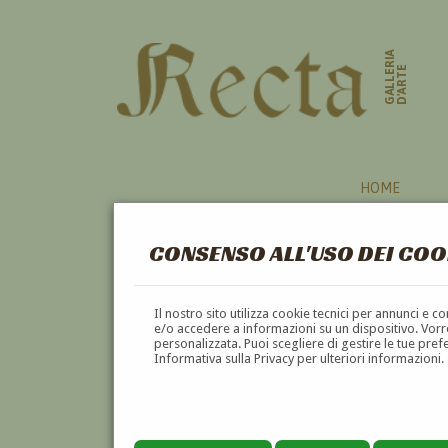
GALLERIA
D'ARTE
HOME
CONSENSO ALL'USO DEI COO
HAI CERCATO INFORMAZI
Il nostro sito utilizza cookie tecnici per annunci e 
VUOI
VENDERE
UN'OPERA DI
FRITZ VON U
e/o accedere a informazioni su un dispositivo. Vorre
personalizzata. Puoi scegliere di gestire le tue pref
VUOI
COMPRARE
UN'OPERA DI
FRITZ VON 
Informativa sulla Privacy per ulteriori informazioni.
utilizza l'apposito modulo di contatto qui sot