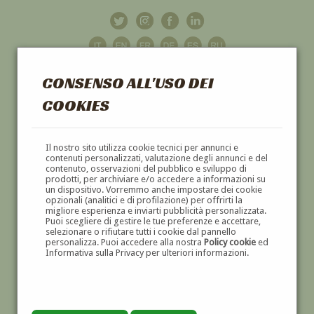
CONSENSO ALL'USO DEI
COOKIES
GALLERIA
D'ARTE
Il nostro sito utilizza cookie tecnici per annunci e
contenuti personalizzati, valutazione degli annunci e del
contenuto, osservazioni del pubblico e sviluppo di
DIPINTI E SCULTURE '800 E '900
prodotti, per archiviare e/o accedere a informazioni su
un dispositivo. Vorremmo anche impostare dei cookie
opzionali (analitici e di profilazione) per offrirti la
migliore esperienza e inviarti pubblicità personalizzata.
Puoi scegliere di gestire le tue preferenze e accettare,
selezionare o rifiutare tutti i cookie dal pannello
personalizza. Puoi accedere alla nostra
Policy cookie
ed
Informativa sulla Privacy per ulteriori informazioni.