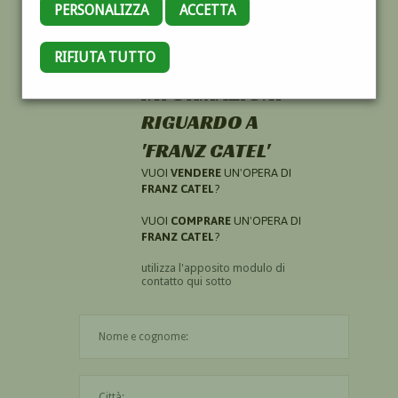
PERSONALIZZA
ACCETTA
RIFIUTA TUTTO
HAI CERCATO
INFORMAZIONI
RIGUARDO A
'FRANZ CATEL'
VUOI
VENDERE
UN'OPERA DI
FRANZ CATEL
?
VUOI
COMPRARE
UN'OPERA DI
FRANZ CATEL
?
utilizza l'apposito modulo di
contatto qui sotto
Il nome è obbligatorio
La città è obbligatoria