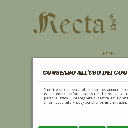
GALLERIA
D'ARTE
HOME
CONSENSO ALL'USO DEI COO
HAI CERCATO INFORMAZI
Il nostro sito utilizza cookie tecnici per annunci e 
CASTAN'
e/o accedere a informazioni su un dispositivo. Vorre
personalizzata. Puoi scegliere di gestire le tue pref
VUOI
VENDERE
UN'OPERA DI
GUSTAVE EUG
Informativa sulla Privacy per ulteriori informazioni.
VUOI
COMPRARE
UN'OPERA DI
GUSTAVE EU
utilizza l'apposito modulo di contatto qui sot