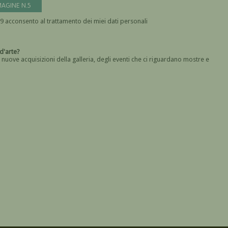
MAGINE N.5
In base all' art. 13 del Regolamento UE n. 2016/679 acconsento al trattamento dei miei dati personali
Devi dare il consenso
a galleria d'arte?
 nuove acquisizioni della galleria, degli eventi che ci riguardano mostre e
Devi confermare di essere umano