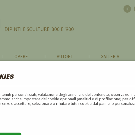
DIPINTI E SCULTURE '800 E '900
OPERE
AUTORI
GALLERIA
KIES
ONI RIGUARDO A 'GUSTAVE EUGENE
contenuti personalizzati, valutazione degli annunci e del contenuto, osservazioni 
mmo anche impostare dei cookie opzionali (analitici e di profilazione) per offrir
erenze e accettare, selezionare o rifiutare tutti i cookie dal pannello personali
ENE CASTAN
?
GENE CASTAN
?
to