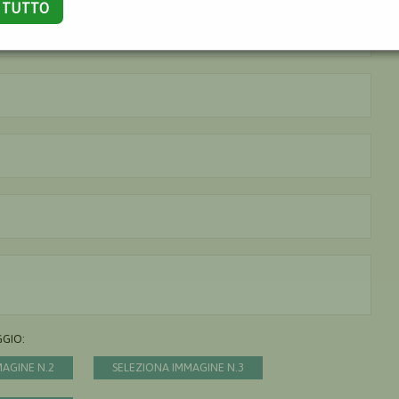
A TUTTO
Il nome è obbligatorio
La città è obbligatoria
L'indirizzo mail non è valido
Il messaggio è obbligatorio
GGIO:
MAGINE N.2
SELEZIONA IMMAGINE N.3