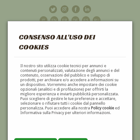
CONSENSO ALL'USO DEI
COOKIES
GALLERIA
D'ARTE
Il nostro sito utilizza cookie tecnici per annunci e
contenuti personalizzati, valutazione degli annunci e del
contenuto, osservazioni del pubblico e sviluppo di
DIPINTI E SCULTURE '800 E '900
prodotti, per archiviare e/o accedere a informazioni su
un dispositivo. Vorremmo anche impostare dei cookie
opzionali (analitici e di profilazione) per offrirti la
migliore esperienza e inviarti pubblicità personalizzata.
Puoi scegliere di gestire le tue preferenze e accettare,
selezionare o rifiutare tutti i cookie dal pannello
personalizza. Puoi accedere alla nostra
Policy cookie
ed
Informativa sulla Privacy per ulteriori informazioni.