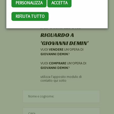
PERSONALIZZA
ACCETTA
RIFIUTA TUTTO
HAI CERCATO
INFORMAZIONI
RIGUARDO A
'GIOVANNI DEMIN'
VUOI
VENDERE
UN'OPERA DI
GIOVANNI DEMIN
?
VUOI
COMPRARE
UN'OPERA DI
GIOVANNI DEMIN
?
utilizza l'apposito modulo di
contatto qui sotto
Il nome è obbligatorio
La città è obbligatoria