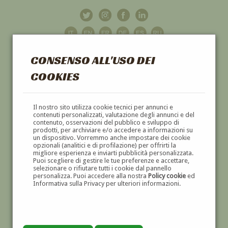
CONSENSO ALL'USO DEI
COOKIES
GALLERIA
D'ARTE
Il nostro sito utilizza cookie tecnici per annunci e
contenuti personalizzati, valutazione degli annunci e del
contenuto, osservazioni del pubblico e sviluppo di
DIPINTI E SCULTURE '800 E '900
prodotti, per archiviare e/o accedere a informazioni su
un dispositivo. Vorremmo anche impostare dei cookie
opzionali (analitici e di profilazione) per offrirti la
migliore esperienza e inviarti pubblicità personalizzata.
Puoi scegliere di gestire le tue preferenze e accettare,
selezionare o rifiutare tutti i cookie dal pannello
personalizza. Puoi accedere alla nostra
Policy cookie
ed
Informativa sulla Privacy per ulteriori informazioni.