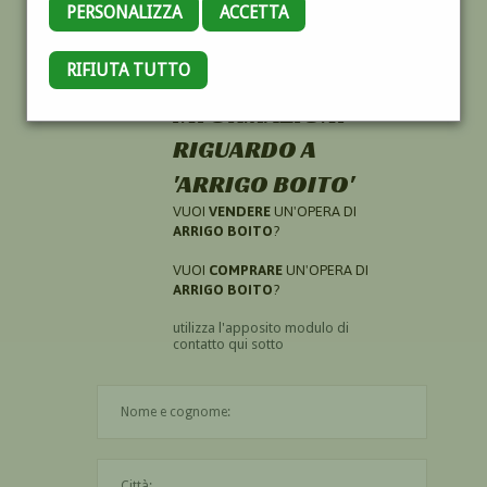
PERSONALIZZA
ACCETTA
RIFIUTA TUTTO
HAI CERCATO
INFORMAZIONI
RIGUARDO A
'ARRIGO BOITO'
VUOI
VENDERE
UN'OPERA DI
ARRIGO BOITO
?
VUOI
COMPRARE
UN'OPERA DI
ARRIGO BOITO
?
utilizza l'apposito modulo di
contatto qui sotto
Il nome è obbligatorio
La città è obbligatoria