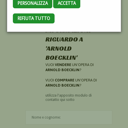
PERSONALIZZA
ACCETTA
RIFIUTA TUTTO
HAI CERCATO
INFORMAZIONI
RIGUARDO A
'ARNOLD
BOECKLIN'
VUOI
VENDERE
UN'OPERA DI
ARNOLD BOECKLIN
?
VUOI
COMPRARE
UN'OPERA DI
ARNOLD BOECKLIN
?
utilizza l'apposito modulo di
contatto qui sotto
Il nome è obbligatorio