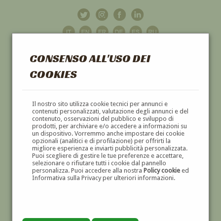
CONSENSO ALL'USO DEI
COOKIES
GALLERIA
D'ARTE
Il nostro sito utilizza cookie tecnici per annunci e
contenuti personalizzati, valutazione degli annunci e del
contenuto, osservazioni del pubblico e sviluppo di
DIPINTI E SCULTURE '800 E '900
prodotti, per archiviare e/o accedere a informazioni su
un dispositivo. Vorremmo anche impostare dei cookie
opzionali (analitici e di profilazione) per offrirti la
migliore esperienza e inviarti pubblicità personalizzata.
Puoi scegliere di gestire le tue preferenze e accettare,
selezionare o rifiutare tutti i cookie dal pannello
personalizza. Puoi accedere alla nostra
Policy cookie
ed
Informativa sulla Privacy per ulteriori informazioni.