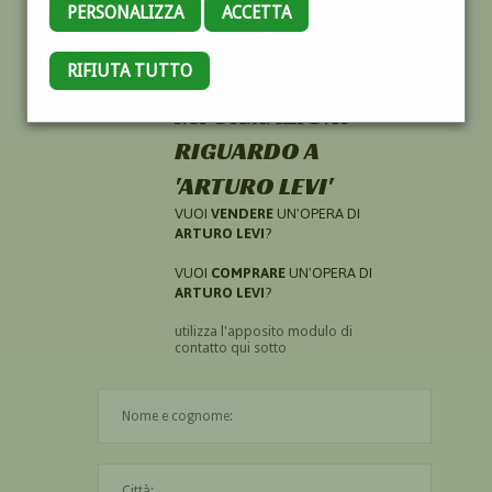
PERSONALIZZA
ACCETTA
RIFIUTA TUTTO
HAI CERCATO
INFORMAZIONI
RIGUARDO A
'ARTURO LEVI'
VUOI
VENDERE
UN'OPERA DI
ARTURO LEVI
?
VUOI
COMPRARE
UN'OPERA DI
ARTURO LEVI
?
utilizza l'apposito modulo di
contatto qui sotto
Il nome è obbligatorio
La città è obbligatoria