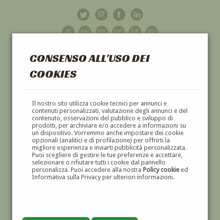
CONSENSO ALL'USO DEI
COOKIES
GALLERIA
D'ARTE
Il nostro sito utilizza cookie tecnici per annunci e
contenuti personalizzati, valutazione degli annunci e del
contenuto, osservazioni del pubblico e sviluppo di
DIPINTI E SCULTURE '800 E '900
prodotti, per archiviare e/o accedere a informazioni su
un dispositivo. Vorremmo anche impostare dei cookie
opzionali (analitici e di profilazione) per offrirti la
migliore esperienza e inviarti pubblicità personalizzata.
Puoi scegliere di gestire le tue preferenze e accettare,
selezionare o rifiutare tutti i cookie dal pannello
personalizza. Puoi accedere alla nostra
Policy cookie
ed
Informativa sulla Privacy per ulteriori informazioni.