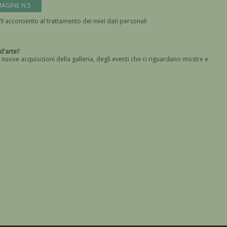
MAGINE N.5
In base all' art. 13 del Regolamento UE n. 2016/679 acconsento al trattamento dei miei dati personali
Devi dare il consenso
a galleria d'arte?
 nuove acquisizioni della galleria, degli eventi che ci riguardano mostre e
Devi confermare di essere umano