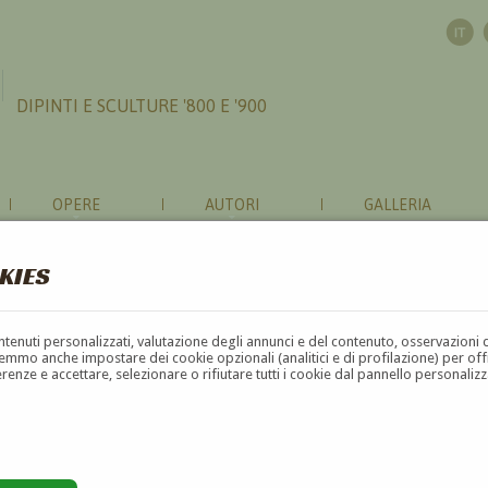
DIPINTI E SCULTURE '800 E '900
OPERE
AUTORI
GALLERIA
KIES
IONI RIGUARDO A 'ADOLPHE
contenuti personalizzati, valutazione degli annunci e del contenuto, osservazioni 
mmo anche impostare dei cookie opzionali (analitici e di profilazione) per offrir
erenze e accettare, selezionare o rifiutare tutti i cookie dal pannello personali
TICELLI
?
NTICELLI
?
to