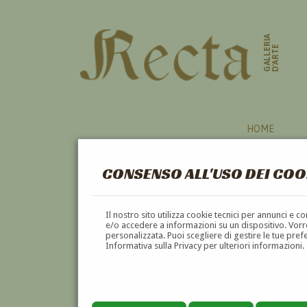
GALLERIA
D'ARTE
HOME
CONSENSO ALL'USO DEI COO
HAI CERCATO INFORMAZ
Il nostro sito utilizza cookie tecnici per annunci e 
MONTICELLI'
e/o accedere a informazioni su un dispositivo. Vorre
personalizzata. Puoi scegliere di gestire le tue pref
VUOI
VENDERE
UN'OPERA DI
ADOLPHE MON
Informativa sulla Privacy per ulteriori informazioni.
VUOI
COMPRARE
UN'OPERA DI
ADOLPHE MO
utilizza l'apposito modulo di contatto qui sot