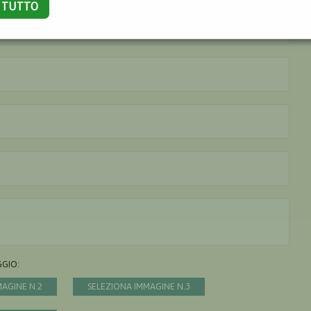
A TUTTO
Il nome è obbligatorio
La città è obbligatoria
L'indirizzo mail non è valido
Il messaggio è obbligatorio
GGIO:
MAGINE N.2
SELEZIONA IMMAGINE N.3