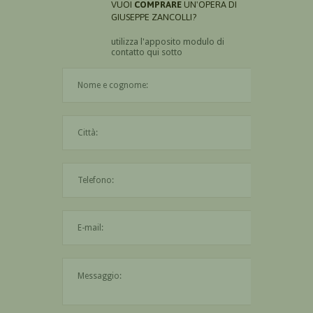
VUOI
COMPRARE
UN'OPERA DI
GIUSEPPE ZANCOLLI?
utilizza l'apposito modulo di
contatto qui sotto
Il nome è obbligatorio
La città è obbligatoria
L'indirizzo mail non è valido
Il messaggio è obbligatorio