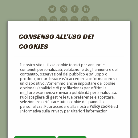
CONSENSO ALL'USO DEI
COOKIES
GALLERIA
D'ARTE
Il nostro sito utilizza cookie tecnici per annunci e
contenuti personalizzati, valutazione degli annunci e del
contenuto, osservazioni del pubblico e sviluppo di
DIPINTI E SCULTURE '800 E '900
prodotti, per archiviare e/o accedere a informazioni su
un dispositivo. Vorremmo anche impostare dei cookie
opzionali (analitici e di profilazione) per offrirti la
migliore esperienza e inviarti pubblicità personalizzata.
Puoi scegliere di gestire le tue preferenze e accettare,
selezionare o rifiutare tutti i cookie dal pannello
personalizza. Puoi accedere alla nostra
Policy cookie
ed
Informativa sulla Privacy per ulteriori informazioni.