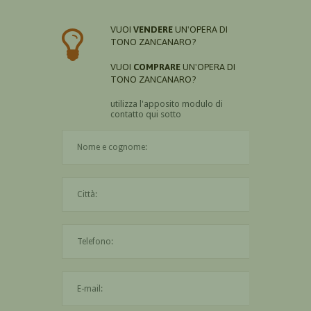
VUOI
VENDERE
UN'OPERA DI
TONO ZANCANARO?
VUOI
COMPRARE
UN'OPERA DI
TONO ZANCANARO?
utilizza l'apposito modulo di
contatto qui sotto
Il nome è obbligatorio
La città è obbligatoria
L'indirizzo mail non è valido