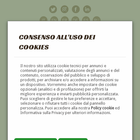
CONSENSO ALL'USO DEI
COOKIES
GALLERIA
D'ARTE
Il nostro sito utilizza cookie tecnici per annunci e
contenuti personalizzati, valutazione degli annunci e del
contenuto, osservazioni del pubblico e sviluppo di
DIPINTI E SCULTURE '800 E '900
prodotti, per archiviare e/o accedere a informazioni su
un dispositivo. Vorremmo anche impostare dei cookie
opzionali (analitici e di profilazione) per offrirti la
migliore esperienza e inviarti pubblicità personalizzata.
Puoi scegliere di gestire le tue preferenze e accettare,
selezionare o rifiutare tutti i cookie dal pannello
personalizza. Puoi accedere alla nostra
Policy cookie
ed
Informativa sulla Privacy per ulteriori informazioni.