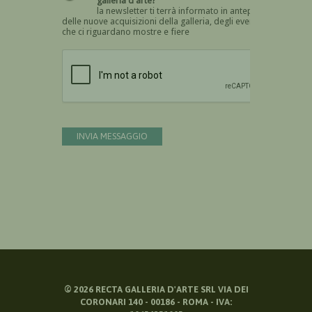
galleria d'arte?
la newsletter ti terrà informato in anteprima
delle nuove acquisizioni della galleria, degli eventi
che ci riguardano mostre e fiere
Devi confermare di essere umano
INVIA MESSAGGIO
©
2026
RECTA GALLERIA D'ARTE SRL VIA DEI
CORONARI 140 - 00186 - ROMA - IVA: