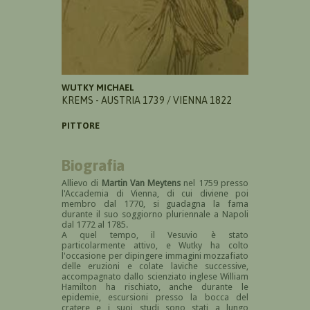
WUTKY MICHAEL
KREMS - AUSTRIA 1739 / VIENNA 1822
PITTORE
Biografia
Allievo di
Martin Van Meytens
nel 1759 presso
l'Accademia di Vienna, di cui diviene poi
membro dal 1770, si guadagna la fama
durante il suo soggiorno pluriennale a Napoli
dal 1772 al 1785.
A quel tempo, il Vesuvio è stato
particolarmente attivo, e Wutky ha colto
l'occasione per dipingere immagini mozzafiato
delle eruzioni e colate laviche successive,
accompagnato dallo scienziato inglese William
Hamilton ha rischiato, anche durante le
epidemie, escursioni presso la bocca del
cratere e i suoi studi sono stati a lungo