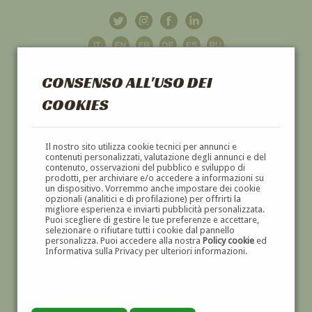
CONSENSO ALL'USO DEI
COOKIES
GALLERIA
D'ARTE
Il nostro sito utilizza cookie tecnici per annunci e
contenuti personalizzati, valutazione degli annunci e del
contenuto, osservazioni del pubblico e sviluppo di
DIPINTI E SCULTURE '800 E '900
prodotti, per archiviare e/o accedere a informazioni su
un dispositivo. Vorremmo anche impostare dei cookie
opzionali (analitici e di profilazione) per offrirti la
migliore esperienza e inviarti pubblicità personalizzata.
Puoi scegliere di gestire le tue preferenze e accettare,
selezionare o rifiutare tutti i cookie dal pannello
personalizza. Puoi accedere alla nostra
Policy cookie
ed
Informativa sulla Privacy per ulteriori informazioni.