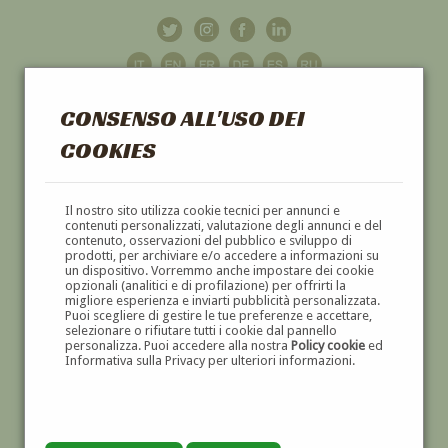
CONSENSO ALL'USO DEI
COOKIES
GALLERIA
D'ARTE
Il nostro sito utilizza cookie tecnici per annunci e
contenuti personalizzati, valutazione degli annunci e del
contenuto, osservazioni del pubblico e sviluppo di
DIPINTI E SCULTURE '800 E '900
prodotti, per archiviare e/o accedere a informazioni su
un dispositivo. Vorremmo anche impostare dei cookie
opzionali (analitici e di profilazione) per offrirti la
migliore esperienza e inviarti pubblicità personalizzata.
Puoi scegliere di gestire le tue preferenze e accettare,
selezionare o rifiutare tutti i cookie dal pannello
personalizza. Puoi accedere alla nostra
Policy cookie
ed
Informativa sulla Privacy per ulteriori informazioni.