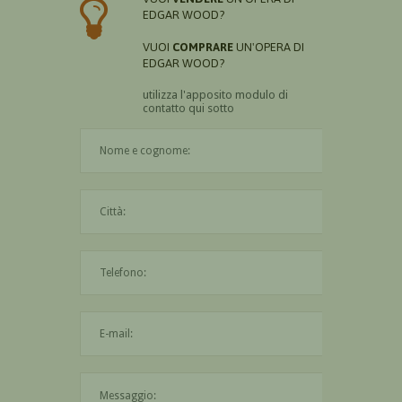
EDGAR WOOD?
VUOI
COMPRARE
UN'OPERA DI
EDGAR WOOD?
utilizza l'apposito modulo di
contatto qui sotto
Il nome è obbligatorio
La città è obbligatoria
L'indirizzo mail non è valido
Il messaggio è obbligatorio