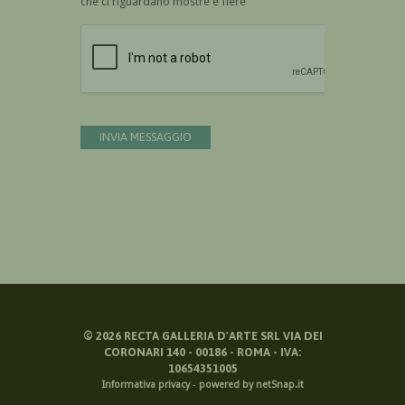
che ci riguardano mostre e fiere
Devi confermare di essere umano
INVIA MESSAGGIO
©
2026
RECTA GALLERIA D'ARTE SRL VIA DEI
CORONARI 140 - 00186 - ROMA - IVA:
10654351005
Informativa privacy
-
powered by netSnap.it