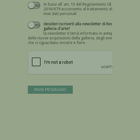
In base all' art. 13 del Regolamento UE n.
Devi dare il consenso
2016/679 acconsento al trattamento dei
miei dati personali
desideri iscriverti alla newsletter di Recta
galleria d'arte?
la newsletter ti terrà informato in anteprima
delle nuove acquisizioni della galleria, degli eventi
che ci riguardano mostre e fiere
Devi confermare di essere umano
INVIA MESSAGGIO