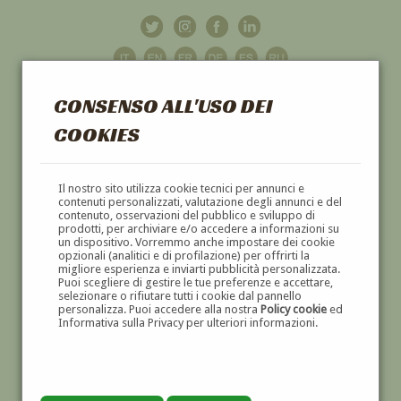
CONSENSO ALL'USO DEI
COOKIES
GALLERIA
D'ARTE
Il nostro sito utilizza cookie tecnici per annunci e
contenuti personalizzati, valutazione degli annunci e del
contenuto, osservazioni del pubblico e sviluppo di
DIPINTI E SCULTURE '800 E '900
prodotti, per archiviare e/o accedere a informazioni su
un dispositivo. Vorremmo anche impostare dei cookie
opzionali (analitici e di profilazione) per offrirti la
migliore esperienza e inviarti pubblicità personalizzata.
Puoi scegliere di gestire le tue preferenze e accettare,
selezionare o rifiutare tutti i cookie dal pannello
personalizza. Puoi accedere alla nostra
Policy cookie
ed
Informativa sulla Privacy per ulteriori informazioni.