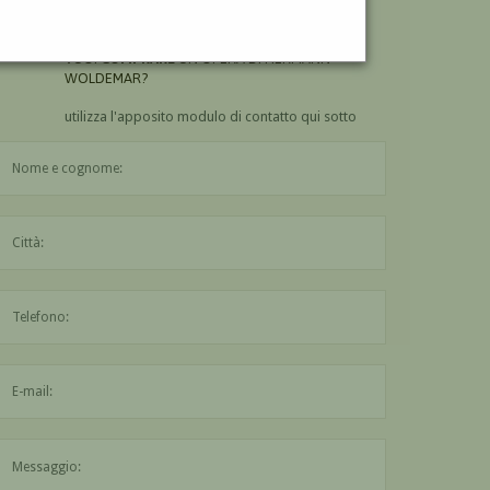
WOLDEMAR?
VUOI
COMPRARE
UN'OPERA DI HERMANN
WOLDEMAR?
utilizza l'apposito modulo di contatto qui sotto
Il nome è obbligatorio
La città è obbligatoria
L'indirizzo mail non è valido
Il messaggio è obbligatorio