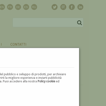
CONTATTI
del pubblico e sviluppo di prodotti, per archiviare
ti la migliore esperienza e inviarti pubblicità
zza. Puoi accedere alla nostra
Policy cookie
ed
VUOI
VENDERE
UN'OPERA DI HERMANN