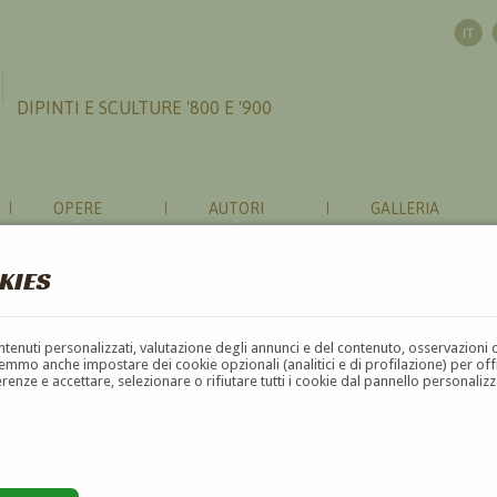
DIPINTI E SCULTURE '800 E '900
OPERE
AUTORI
GALLERIA
KIES
contenuti personalizzati, valutazione degli annunci e del contenuto, osservazioni 
mmo anche impostare dei cookie opzionali (analitici e di profilazione) per offrir
erenze e accettare, selezionare o rifiutare tutti i cookie dal pannello personali