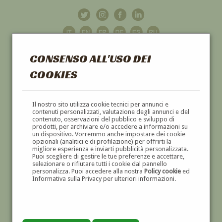
CONSENSO ALL'USO DEI
COOKIES
GALLERIA
D'ARTE
Il nostro sito utilizza cookie tecnici per annunci e
contenuti personalizzati, valutazione degli annunci e del
contenuto, osservazioni del pubblico e sviluppo di
DIPINTI E SCULTURE '800 E '900
prodotti, per archiviare e/o accedere a informazioni su
un dispositivo. Vorremmo anche impostare dei cookie
opzionali (analitici e di profilazione) per offrirti la
migliore esperienza e inviarti pubblicità personalizzata.
Puoi scegliere di gestire le tue preferenze e accettare,
selezionare o rifiutare tutti i cookie dal pannello
personalizza. Puoi accedere alla nostra
Policy cookie
ed
Informativa sulla Privacy per ulteriori informazioni.