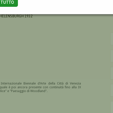
A TUTTO
TON JAMES
 HELENSBURGH 1932
Internazionale Biennale d'Arte della Città di Venezia
quale è poi ancora presente con continuità fino alla IX
elice" e "Paesaggio di Woodland".