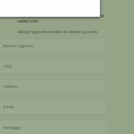
HAMILTON?
VUOI
COMPRARE
UN'OPERA DI JAMES WHITELAW
HAMILTON?
utilizza l'apposito modulo di contatto qui sotto
Il nome è obbligatorio
La città è obbligatoria
L'indirizzo mail non è valido
Il messaggio è obbligatorio