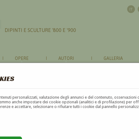
DIPINTI E SCULTURE '800 E '900
OPERE
AUTORI
GALLERIA
KIES
contenuti personalizzati, valutazione degli annunci e del contenuto, osservazioni 
mmo anche impostare dei cookie opzionali (analitici e di profilazione) per offrir
erenze e accettare, selezionare o rifiutare tutti i cookie dal pannello personali