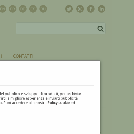
CONTATTI
del pubblico e sviluppo di prodotti, per archiviare
ti la migliore esperienza e inviarti pubblicità
zza. Puoi accedere alla nostra
Policy cookie
ed
VUOI
VENDERE
UN'OPERA DI JAMES WHITELAW