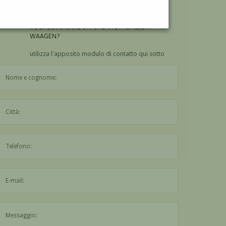
WAAGEN?
VUOI
COMPRARE
UN'OPERA DI ADALBERT
WAAGEN?
utilizza l'apposito modulo di contatto qui sotto
Il nome è obbligatorio
La città è obbligatoria
L'indirizzo mail non è valido
Il messaggio è obbligatorio