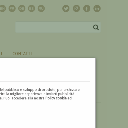
CONTATTI
del pubblico e sviluppo di prodotti, per archiviare
ti la migliore esperienza e inviarti pubblicità
zza. Puoi accedere alla nostra
Policy cookie
ed
VUOI
VENDERE
UN'OPERA DI ADALBERT