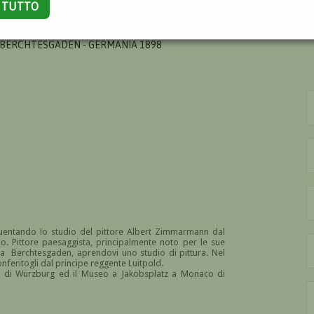
A TUTTO
RT
 BERCHTESGADEN - GERMANIA 1898
equentando lo studio del pittore Albert Zimmarmann dal
. Pittore paesaggista, principalmente noto per le sue
 a Berchtesgaden, aprendovi uno studio di pittura. Nel
onferitogli dal principe reggente Luitpold.
tà di Würzburg ed il Museo a Jakobsplatz a Monaco di