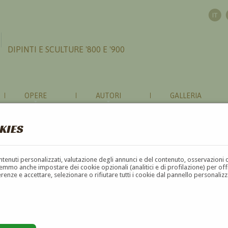
DIPINTI E SCULTURE '800 E '900
OPERE
AUTORI
GALLERIA
KIES
contenuti personalizzati, valutazione degli annunci e del contenuto, osservazioni 
mmo anche impostare dei cookie opzionali (analitici e di profilazione) per offrir
erenze e accettare, selezionare o rifiutare tutti i cookie dal pannello personali