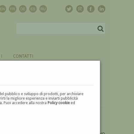
CONTATTI
del pubblico e sviluppo di prodotti, per archiviare
ti la migliore esperienza e inviarti pubblicità
zza. Puoi accedere alla nostra
Policy cookie
ed
VUOI
VENDERE
UN'OPERA DI FEDERICO GAETANO