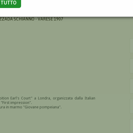
A TUTTO
 GAETANO
ZZADA SCHIANNO - VARESE 1907
bition Earl's Court" a Londra, organizzata dalla Italian
First impression".
ultura in marmo "Giovane pompeiana".