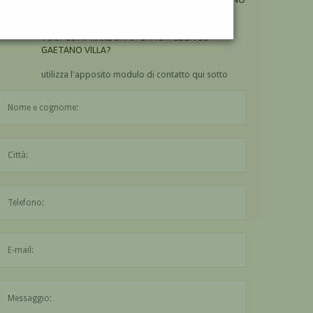
VILLA?
VUOI
COMPRARE
UN'OPERA DI FEDERICO
GAETANO VILLA?
utilizza l'apposito modulo di contatto qui sotto
Il nome è obbligatorio
La città è obbligatoria
L'indirizzo mail non è valido
Il messaggio è obbligatorio