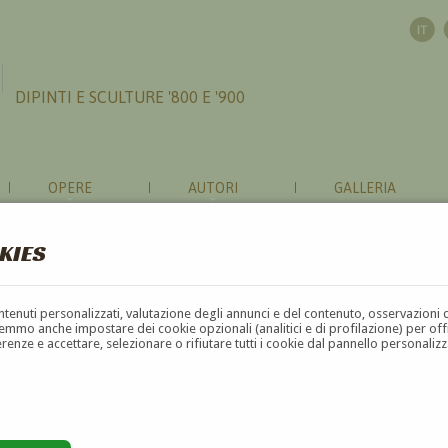
DIPINTI E SCULTURE '800 E '900
OPERE
AUTORI
GALLERIA
KIES
contenuti personalizzati, valutazione degli annunci e del contenuto, osservazioni 
mmo anche impostare dei cookie opzionali (analitici e di profilazione) per offrir
erenze e accettare, selezionare o rifiutare tutti i cookie dal pannello personali