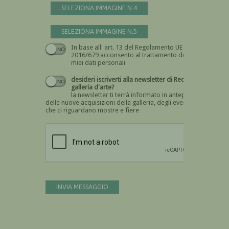
SELEZIONA IMMAGINE N.4
SELEZIONA IMMAGINE N.5
In base all' art. 13 del Regolamento UE n.
Devi dare il consenso
2016/679 acconsento al trattamento dei
miei dati personali
desideri iscriverti alla newsletter di Recta
galleria d'arte?
la newsletter ti terrà informato in anteprima
delle nuove acquisizioni della galleria, degli eventi
che ci riguardano mostre e fiere
Devi confermare di essere umano
INVIA MESSAGGIO