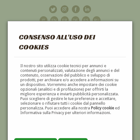
CONSENSO ALL'USO DEI
COOKIES
GALLERIA
D'ARTE
Il nostro sito utilizza cookie tecnici per annunci e
contenuti personalizzati, valutazione degli annunci e del
contenuto, osservazioni del pubblico e sviluppo di
DIPINTI E SCULTURE '800 E '900
prodotti, per archiviare e/o accedere a informazioni su
un dispositivo. Vorremmo anche impostare dei cookie
opzionali (analitici e di profilazione) per offrirti la
migliore esperienza e inviarti pubblicità personalizzata.
Puoi scegliere di gestire le tue preferenze e accettare,
selezionare o rifiutare tutti i cookie dal pannello
personalizza. Puoi accedere alla nostra
Policy cookie
ed
Informativa sulla Privacy per ulteriori informazioni.