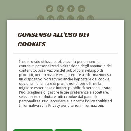
CONSENSO ALL'USO DEI
COOKIES
GALLERIA
D'ARTE
Il nostro sito utilizza cookie tecnici per annunci e
contenuti personalizzati, valutazione degli annunci e del
contenuto, osservazioni del pubblico e sviluppo di
DIPINTI E SCULTURE '800 E '900
prodotti, per archiviare e/o accedere a informazioni su
un dispositivo. Vorremmo anche impostare dei cookie
opzionali (analitici e di profilazione) per offrirti la
migliore esperienza e inviarti pubblicità personalizzata.
Puoi scegliere di gestire le tue preferenze e accettare,
selezionare o rifiutare tutti i cookie dal pannello
personalizza. Puoi accedere alla nostra
Policy cookie
ed
Informativa sulla Privacy per ulteriori informazioni.