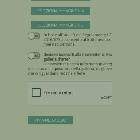
SELEZIONA IMMAGINE N.4
SELEZIONA IMMAGINE N.5
In base all' art. 13 del Regolamento UE n.
Devi dare il consenso
2016/679 acconsento al trattamento dei
miei dati personali
desideri iscriverti alla newsletter di Recta
galleria d'arte?
la newsletter ti terrà informato in anteprima
delle nuove acquisizioni della galleria, degli eventi
che ci riguardano mostre e fiere
Devi confermare di essere umano
INVIA MESSAGGIO