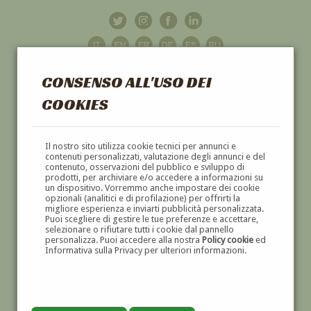
CONSENSO ALL'USO DEI
COOKIES
GALLERIA
D'ARTE
Il nostro sito utilizza cookie tecnici per annunci e
contenuti personalizzati, valutazione degli annunci e del
contenuto, osservazioni del pubblico e sviluppo di
DIPINTI E SCULTURE '800 E '900
prodotti, per archiviare e/o accedere a informazioni su
un dispositivo. Vorremmo anche impostare dei cookie
opzionali (analitici e di profilazione) per offrirti la
migliore esperienza e inviarti pubblicità personalizzata.
Puoi scegliere di gestire le tue preferenze e accettare,
selezionare o rifiutare tutti i cookie dal pannello
personalizza. Puoi accedere alla nostra
Policy cookie
ed
Informativa sulla Privacy per ulteriori informazioni.