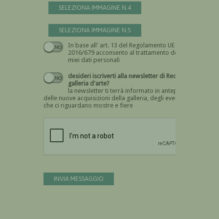
SELEZIONA IMMAGINE N.4
SELEZIONA IMMAGINE N.5
In base all' art. 13 del Regolamento UE n.
Devi dare il consenso
2016/679 acconsento al trattamento dei
miei dati personali
desideri iscriverti alla newsletter di Recta
galleria d'arte?
la newsletter ti terrà informato in anteprima
delle nuove acquisizioni della galleria, degli eventi
che ci riguardano mostre e fiere
Devi confermare di essere umano
INVIA MESSAGGIO