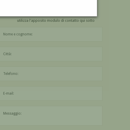
VUOI
COMPRARE
UN'OPERA DI GINO VALORI?
utilizza l'apposito modulo di contatto qui sotto
Il nome è obbligatorio
La città è obbligatoria
L'indirizzo mail non è valido
Il messaggio è obbligatorio