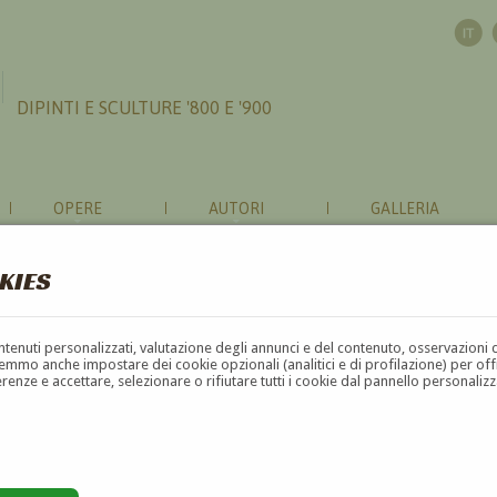
DIPINTI E SCULTURE '800 E '900
OPERE
AUTORI
GALLERIA
KIES
contenuti personalizzati, valutazione degli annunci e del contenuto, osservazioni 
mmo anche impostare dei cookie opzionali (analitici e di profilazione) per offrir
erenze e accettare, selezionare o rifiutare tutti i cookie dal pannello personali