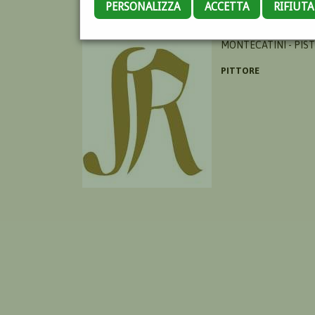
PERSONALIZZA
ACCETTA
RIFIUT
VALORI GINO
MONTECATINI - PIST
PITTORE