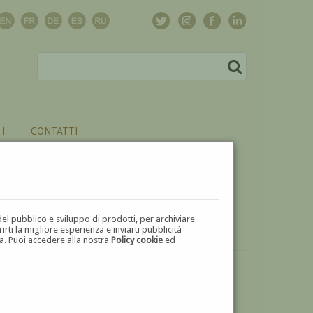
CONTATTI
del pubblico e sviluppo di prodotti, per archiviare
ti la migliore esperienza e inviarti pubblicità
zza. Puoi accedere alla nostra
Policy cookie
ed
VUOI
VENDERE
UN'OPERA DI GINO VALORI?