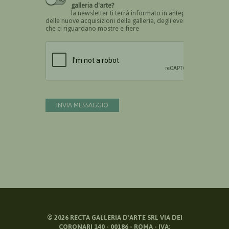
galleria d'arte?
la newsletter ti terrà informato in anteprima
delle nuove acquisizioni della galleria, degli eventi
che ci riguardano mostre e fiere
Devi confermare di essere umano
INVIA MESSAGGIO
©
2026
RECTA GALLERIA D'ARTE SRL VIA DEI
CORONARI 140 - 00186 - ROMA - IVA: