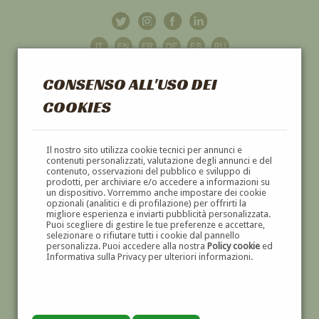
CONSENSO ALL'USO DEI
COOKIES
GALLERIA
D'ARTE
Il nostro sito utilizza cookie tecnici per annunci e
contenuti personalizzati, valutazione degli annunci e del
contenuto, osservazioni del pubblico e sviluppo di
DIPINTI E SCULTURE '800 E '900
prodotti, per archiviare e/o accedere a informazioni su
un dispositivo. Vorremmo anche impostare dei cookie
opzionali (analitici e di profilazione) per offrirti la
migliore esperienza e inviarti pubblicità personalizzata.
Puoi scegliere di gestire le tue preferenze e accettare,
selezionare o rifiutare tutti i cookie dal pannello
personalizza. Puoi accedere alla nostra
Policy cookie
ed
Informativa sulla Privacy per ulteriori informazioni.