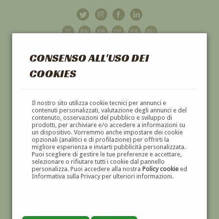
CONSENSO ALL'USO DEI
COOKIES
GALLERIA
D'ARTE
Il nostro sito utilizza cookie tecnici per annunci e
contenuti personalizzati, valutazione degli annunci e del
contenuto, osservazioni del pubblico e sviluppo di
DIPINTI E SCULTURE '800 E '900
prodotti, per archiviare e/o accedere a informazioni su
un dispositivo. Vorremmo anche impostare dei cookie
opzionali (analitici e di profilazione) per offrirti la
migliore esperienza e inviarti pubblicità personalizzata.
Puoi scegliere di gestire le tue preferenze e accettare,
selezionare o rifiutare tutti i cookie dal pannello
personalizza. Puoi accedere alla nostra
Policy cookie
ed
Informativa sulla Privacy per ulteriori informazioni.