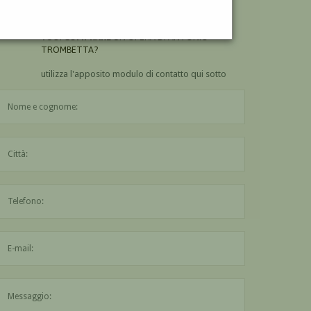
TROMBETTA?
VUOI
COMPRARE
UN'OPERA DI ANTONIO
TROMBETTA?
utilizza l'apposito modulo di contatto qui sotto
Il nome è obbligatorio
La città è obbligatoria
L'indirizzo mail non è valido
Il messaggio è obbligatorio