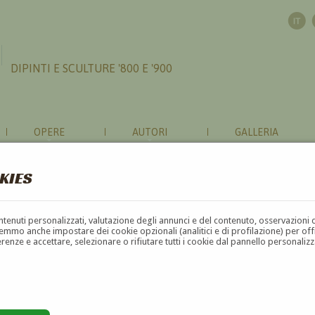
DIPINTI E SCULTURE '800 E '900
OPERE
AUTORI
GALLERIA
KIES
contenuti personalizzati, valutazione degli annunci e del contenuto, osservazioni 
mmo anche impostare dei cookie opzionali (analitici e di profilazione) per offrir
erenze e accettare, selezionare o rifiutare tutti i cookie dal pannello personali