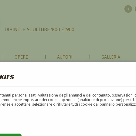
DIPINTI E SCULTURE '800 E '900
OPERE
AUTORI
GALLERIA
KIES
contenuti personalizzati, valutazione degli annunci e del contenuto, osservazioni 
mmo anche impostare dei cookie opzionali (analitici e di profilazione) per offrir
erenze e accettare, selezionare o rifiutare tutti i cookie dal pannello personali