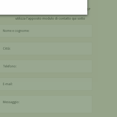
VUOI
COMPRARE
UN'OPERA DI LUIGI TRIFOGLIO?
utilizza l'apposito modulo di contatto qui sotto
Il nome è obbligatorio
La città è obbligatoria
L'indirizzo mail non è valido
Il messaggio è obbligatorio