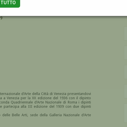
A TUTTO
39
ternazionale d'Arte della Città di Venezia presentandovi
a a Venezia per la XX edizione del 1936 con il dipinto
conda Quadriennale d'Arte Nazionale di Roma i dipinti
te partecipa alla III edizione del 1939 con due dipinti
delle Belle Arti, sede della
Galleria Nazionale d'Arte