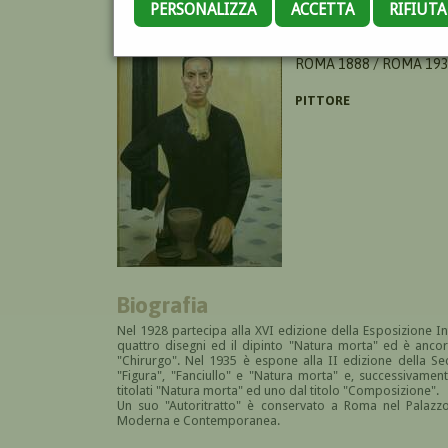
PERSONALIZZA
ACCETTA
RIFIUT
TRIFOGLIO LUIGI
ROMA 1888 / ROMA 19
PITTORE
Biografia
Nel 1928 partecipa alla XVI edizione della Esposizione In
quattro disegni ed il dipinto "Natura morta" ed è ancor
"Chirurgo". Nel 1935 è espone alla II edizione della
Se
"Figura", "Fanciullo" e "Natura morta" e, successivamen
titolati "Natura morta" ed uno dal titolo "Composizione".
Un suo "Autoritratto" è conservato a Roma nel Palazzo 
Moderna e Contemporanea.