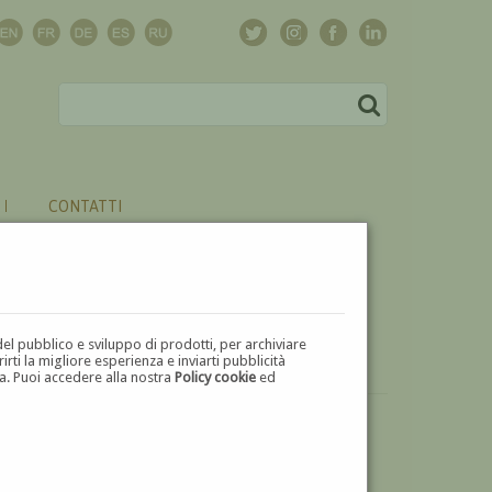
CONTATTI
del pubblico e sviluppo di prodotti, per archiviare
ti la migliore esperienza e inviarti pubblicità
zza. Puoi accedere alla nostra
Policy cookie
ed
VUOI
VENDERE
UN'OPERA DI LUIGI TRIFOGLIO?