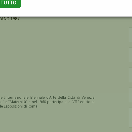
A TUTTO
ZANO 1987
e Internazionale Biennale d'Arte della Città di Venezia
" e "Maternità" e nel 1960 partecipa alla VIII edizione
le Esposizioni di Roma.