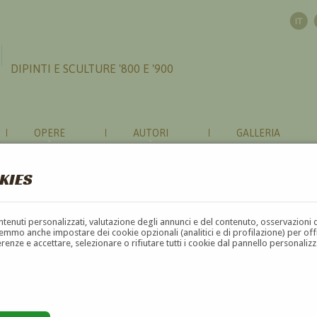
DIPINTI E SCULTURE '800 E '900
OPERE
AUTORI
GALLERIA
KIES
contenuti personalizzati, valutazione degli annunci e del contenuto, osservazioni 
mmo anche impostare dei cookie opzionali (analitici e di profilazione) per offrir
erenze e accettare, selezionare o rifiutare tutti i cookie dal pannello personali