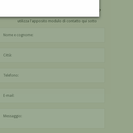
VUOI
COMPRARE
UN'OPERA DI CLAUDIO TREVI?
utilizza l'apposito modulo di contatto qui sotto
Il nome è obbligatorio
La città è obbligatoria
L'indirizzo mail non è valido
Il messaggio è obbligatorio