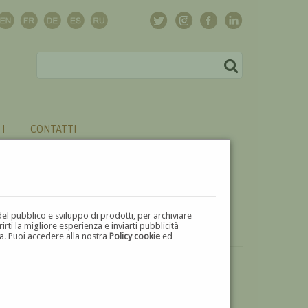
CONTATTI
del pubblico e sviluppo di prodotti, per archiviare
ti la migliore esperienza e inviarti pubblicità
zza. Puoi accedere alla nostra
Policy cookie
ed
VUOI
VENDERE
UN'OPERA DI CLAUDIO TREVI?