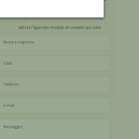
VUOI
COMPRARE
UN'OPERA DI NURDIO
TRENTINI?
utilizza l'apposito modulo di contatto qui sotto
Il nome è obbligatorio
La città è obbligatoria
L'indirizzo mail non è valido
Il messaggio è obbligatorio