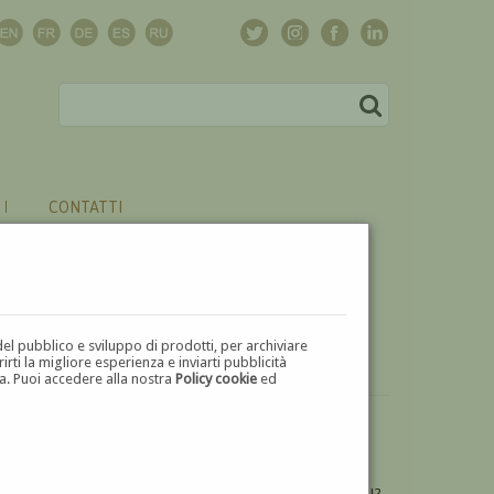
CONTATTI
del pubblico e sviluppo di prodotti, per archiviare
ti la migliore esperienza e inviarti pubblicità
zza. Puoi accedere alla nostra
Policy cookie
ed
VUOI
VENDERE
UN'OPERA DI NURDIO TRENTINI?