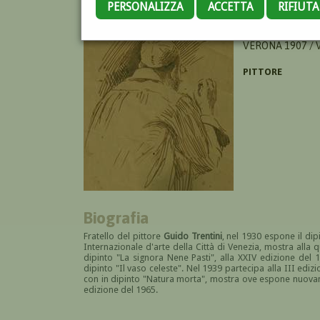
PERSONALIZZA
ACCETTA
RIFIUT
TRENTINI NURD
VERONA 1907 / 
PITTORE
Biografia
Fratello del pittore
G
uido Trentini
, nel 1930 espone il dip
Internazionale d'arte della Città di Venezia, mostra alla 
dipinto "La signora Nene Pasti", alla XXIV edizione del 
dipinto "Il vaso celeste". Nel 1939 partecipa alla III ed
con in dipinto "Natura morta", mostra ove espone nuovame
edizione del 1965.