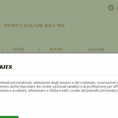
DIPINTI E SCULTURE '800 E '900
OPERE
AUTORI
GALLERIA
KIES
contenuti personalizzati, valutazione degli annunci e del contenuto, osservazioni 
mmo anche impostare dei cookie opzionali (analitici e di profilazione) per offrir
erenze e accettare, selezionare o rifiutare tutti i cookie dal pannello personali