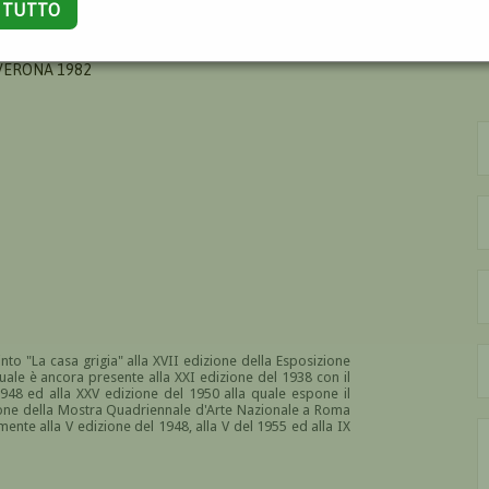
A TUTTO
IO
VERONA 1982
into "La casa grigia" alla XVII edizione della Esposizione
quale è ancora presente alla XXI edizione del 1938 con il
1948 ed alla XXV edizione del 1950 alla quale espone il
izione della Mostra Quadriennale d'Arte Nazionale a Roma
nte alla V edizione del 1948, alla V del 1955 ed alla IX