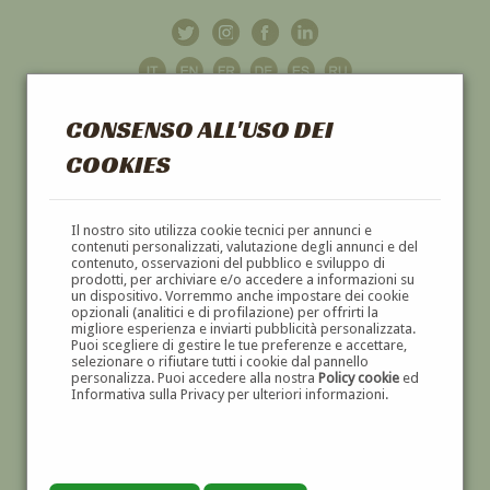
CONSENSO ALL'USO DEI
COOKIES
GALLERIA
D'ARTE
Il nostro sito utilizza cookie tecnici per annunci e
contenuti personalizzati, valutazione degli annunci e del
contenuto, osservazioni del pubblico e sviluppo di
DIPINTI E SCULTURE '800 E '900
prodotti, per archiviare e/o accedere a informazioni su
un dispositivo. Vorremmo anche impostare dei cookie
opzionali (analitici e di profilazione) per offrirti la
migliore esperienza e inviarti pubblicità personalizzata.
Puoi scegliere di gestire le tue preferenze e accettare,
selezionare o rifiutare tutti i cookie dal pannello
personalizza. Puoi accedere alla nostra
Policy cookie
ed
Informativa sulla Privacy per ulteriori informazioni.