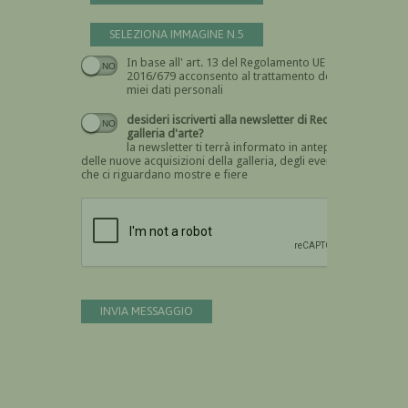
SELEZIONA IMMAGINE N.5
In base all' art. 13 del Regolamento UE n.
Devi dare il consenso
2016/679 acconsento al trattamento dei
miei dati personali
desideri iscriverti alla newsletter di Recta
galleria d'arte?
la newsletter ti terrà informato in anteprima
delle nuove acquisizioni della galleria, degli eventi
che ci riguardano mostre e fiere
Devi confermare di essere umano
INVIA MESSAGGIO