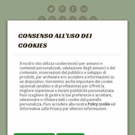
CONSENSO ALL'USO DEI
COOKIES
GALLERIA
D'ARTE
Il nostro sito utilizza cookie tecnici per annunci e
contenuti personalizzati, valutazione degli annunci e del
contenuto, osservazioni del pubblico e sviluppo di
DIPINTI E SCULTURE '800 E '900
prodotti, per archiviare e/o accedere a informazioni su
un dispositivo. Vorremmo anche impostare dei cookie
opzionali (analitici e di profilazione) per offrirti la
migliore esperienza e inviarti pubblicità personalizzata.
Puoi scegliere di gestire le tue preferenze e accettare,
selezionare o rifiutare tutti i cookie dal pannello
personalizza. Puoi accedere alla nostra
Policy cookie
ed
Informativa sulla Privacy per ulteriori informazioni.