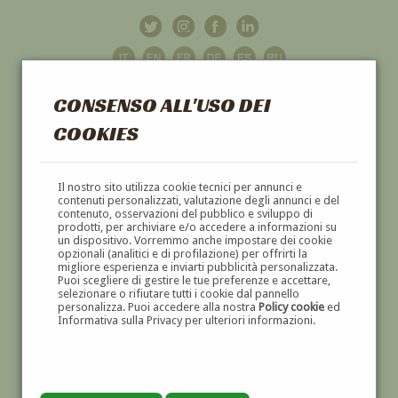
CONSENSO ALL'USO DEI
COOKIES
GALLERIA
D'ARTE
Il nostro sito utilizza cookie tecnici per annunci e
contenuti personalizzati, valutazione degli annunci e del
contenuto, osservazioni del pubblico e sviluppo di
DIPINTI E SCULTURE '800 E '900
prodotti, per archiviare e/o accedere a informazioni su
un dispositivo. Vorremmo anche impostare dei cookie
opzionali (analitici e di profilazione) per offrirti la
migliore esperienza e inviarti pubblicità personalizzata.
Puoi scegliere di gestire le tue preferenze e accettare,
selezionare o rifiutare tutti i cookie dal pannello
personalizza. Puoi accedere alla nostra
Policy cookie
ed
Informativa sulla Privacy per ulteriori informazioni.