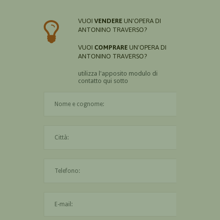
VUOI
VENDERE
UN'OPERA DI
ANTONINO TRAVERSO?
VUOI
COMPRARE
UN'OPERA DI
ANTONINO TRAVERSO?
utilizza l'apposito modulo di
contatto qui sotto
Il nome è obbligatorio
La città è obbligatoria
L'indirizzo mail non è valido