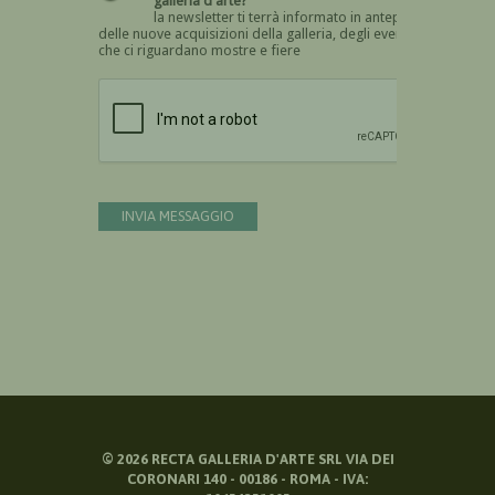
galleria d'arte?
la newsletter ti terrà informato in anteprima
delle nuove acquisizioni della galleria, degli eventi
che ci riguardano mostre e fiere
Devi confermare di essere umano
INVIA MESSAGGIO
©
2026
RECTA GALLERIA D'ARTE SRL VIA DEI
CORONARI 140 - 00186 - ROMA - IVA: