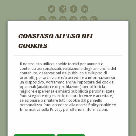
CONSENSO ALL'USO DEI
COOKIES
GALLERIA
D'ARTE
Il nostro sito utilizza cookie tecnici per annunci e
contenuti personalizzati, valutazione degli annunci e del
contenuto, osservazioni del pubblico e sviluppo di
DIPINTI E SCULTURE '800 E '900
prodotti, per archiviare e/o accedere a informazioni su
un dispositivo. Vorremmo anche impostare dei cookie
opzionali (analitici e di profilazione) per offrirti la
migliore esperienza e inviarti pubblicità personalizzata.
Puoi scegliere di gestire le tue preferenze e accettare,
selezionare o rifiutare tutti i cookie dal pannello
personalizza. Puoi accedere alla nostra
Policy cookie
ed
Informativa sulla Privacy per ulteriori informazioni.