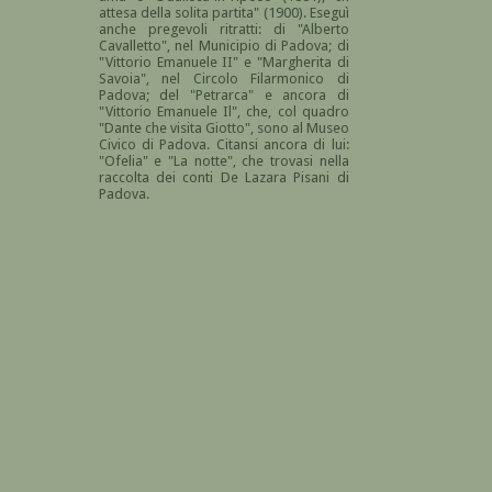
attesa della solita partita" (1900). Eseguì
anche pregevoli ritratti: di "Alberto
Cavalletto", nel Municipio di Padova; di
"Vittorio Emanuele II" e "Margherita di
Savoia", nel Circolo Filarmonico di
Padova; del "Petrarca" e ancora di
"Vittorio Emanuele Il", che, col quadro
"Dante che visita Giotto", sono al Museo
Civico di Padova. Citansi ancora di lui:
"Ofelia" e "La notte", che trovasi nella
raccolta dei conti De Lazara Pisani di
Padova.