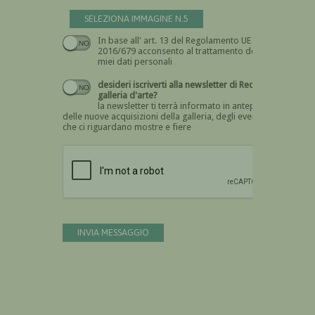
SELEZIONA IMMAGINE N.5
In base all' art. 13 del Regolamento UE n.
Devi dare il consenso
2016/679 acconsento al trattamento dei
miei dati personali
desideri iscriverti alla newsletter di Recta
galleria d'arte?
la newsletter ti terrà informato in anteprima
delle nuove acquisizioni della galleria, degli eventi
che ci riguardano mostre e fiere
Devi confermare di essere umano
INVIA MESSAGGIO