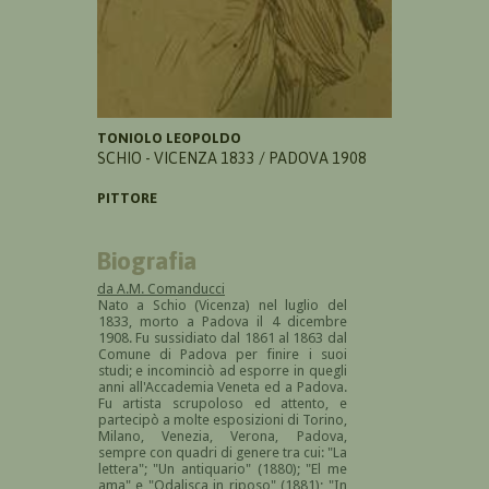
TONIOLO LEOPOLDO
SCHIO - VICENZA 1833 / PADOVA 1908
PITTORE
Biografia
da A.M. Comanducci
Nato a Schio (Vicenza) nel luglio del
1833, morto a Padova il 4 dicembre
1908. Fu sussidiato dal 1861 al 1863 dal
Comune di Padova per finire i suoi
studi; e incominciò ad esporre in quegli
anni all'Accademia Veneta ed a Padova.
Fu artista scrupoloso ed attento, e
partecipò a molte esposizioni di Torino,
Milano, Venezia, Verona, Padova,
sempre con quadri di genere tra cui: "La
lettera"; "Un antiquario" (1880); "El me
ama" e "Odalisca in riposo" (1881); "In