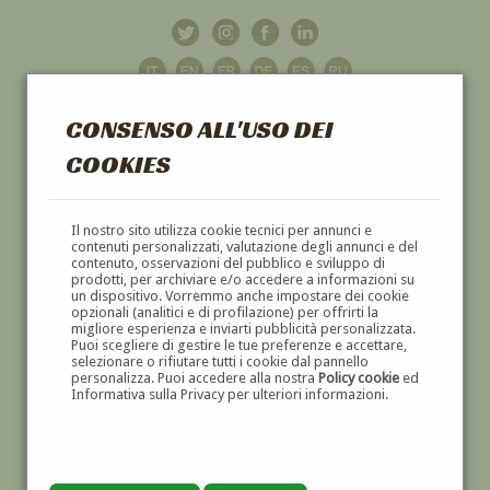
CONSENSO ALL'USO DEI
COOKIES
GALLERIA
D'ARTE
Il nostro sito utilizza cookie tecnici per annunci e
contenuti personalizzati, valutazione degli annunci e del
contenuto, osservazioni del pubblico e sviluppo di
DIPINTI E SCULTURE '800 E '900
prodotti, per archiviare e/o accedere a informazioni su
un dispositivo. Vorremmo anche impostare dei cookie
opzionali (analitici e di profilazione) per offrirti la
migliore esperienza e inviarti pubblicità personalizzata.
Puoi scegliere di gestire le tue preferenze e accettare,
selezionare o rifiutare tutti i cookie dal pannello
personalizza. Puoi accedere alla nostra
Policy cookie
ed
Informativa sulla Privacy per ulteriori informazioni.