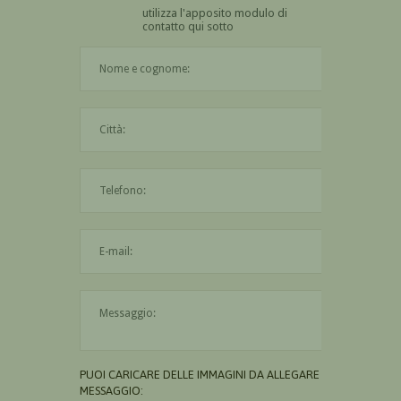
utilizza l'apposito modulo di
contatto qui sotto
Il nome è obbligatorio
La città è obbligatoria
L'indirizzo mail non è valido
Il messaggio è obbligatorio
PUOI CARICARE DELLE IMMAGINI DA ALLEGARE AL
MESSAGGIO: