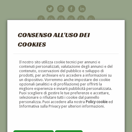
CONSENSO ALL'USO DEI
COOKIES
GALLERIA
D'ARTE
Il nostro sito utilizza cookie tecnici per annunci e
contenuti personalizzati, valutazione degli annunci e del
contenuto, osservazioni del pubblico e sviluppo di
DIPINTI E SCULTURE '800 E '900
prodotti, per archiviare e/o accedere a informazioni su
un dispositivo. Vorremmo anche impostare dei cookie
opzionali (analitici e di profilazione) per offrirti la
migliore esperienza e inviarti pubblicità personalizzata.
Puoi scegliere di gestire le tue preferenze e accettare,
selezionare o rifiutare tutti i cookie dal pannello
personalizza. Puoi accedere alla nostra
Policy cookie
ed
Informativa sulla Privacy per ulteriori informazioni.