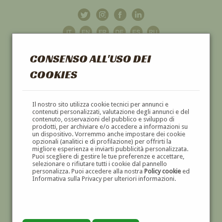
CONSENSO ALL'USO DEI
COOKIES
GALLERIA
D'ARTE
Il nostro sito utilizza cookie tecnici per annunci e
contenuti personalizzati, valutazione degli annunci e del
contenuto, osservazioni del pubblico e sviluppo di
DIPINTI E SCULTURE '800 E '900
prodotti, per archiviare e/o accedere a informazioni su
un dispositivo. Vorremmo anche impostare dei cookie
opzionali (analitici e di profilazione) per offrirti la
migliore esperienza e inviarti pubblicità personalizzata.
Puoi scegliere di gestire le tue preferenze e accettare,
selezionare o rifiutare tutti i cookie dal pannello
personalizza. Puoi accedere alla nostra
Policy cookie
ed
Informativa sulla Privacy per ulteriori informazioni.