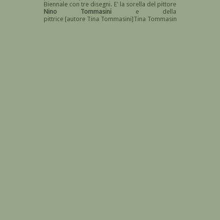
Biennale con tre disegni. E' la sorella del pittore
Nino Tommasini
e della
pittrice [autore Tina
Tommasini
]Tina
Tommasin
i[/autore].