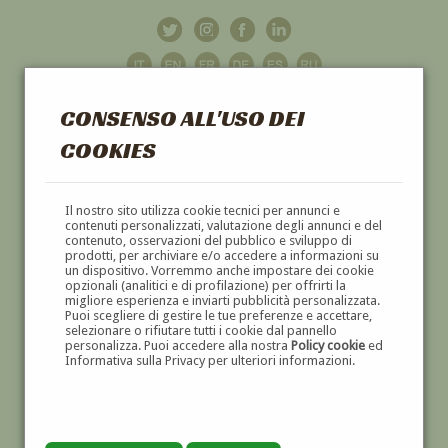
CONSENSO ALL'USO DEI
COOKIES
GALLERIA
D'ARTE
Il nostro sito utilizza cookie tecnici per annunci e
contenuti personalizzati, valutazione degli annunci e del
contenuto, osservazioni del pubblico e sviluppo di
DIPINTI E SCULTURE '800 E '900
prodotti, per archiviare e/o accedere a informazioni su
un dispositivo. Vorremmo anche impostare dei cookie
opzionali (analitici e di profilazione) per offrirti la
migliore esperienza e inviarti pubblicità personalizzata.
Puoi scegliere di gestire le tue preferenze e accettare,
selezionare o rifiutare tutti i cookie dal pannello
personalizza. Puoi accedere alla nostra
Policy cookie
ed
Informativa sulla Privacy per ulteriori informazioni.