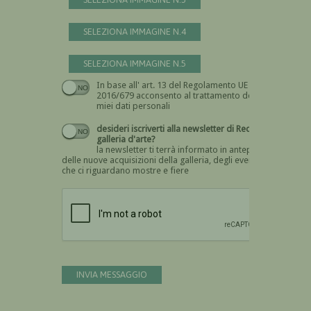
SELEZIONA IMMAGINE N.4
SELEZIONA IMMAGINE N.5
In base all' art. 13 del Regolamento UE n.
Devi dare il consenso
2016/679 acconsento al trattamento dei
miei dati personali
desideri iscriverti alla newsletter di Recta
galleria d'arte?
la newsletter ti terrà informato in anteprima
delle nuove acquisizioni della galleria, degli eventi
che ci riguardano mostre e fiere
Devi confermare di essere umano
INVIA MESSAGGIO