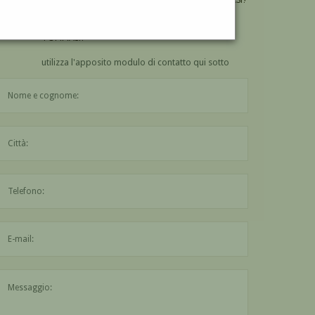
VUOI
COMPRARE
UN'OPERA DI ANGIOLO
TOMMASI?
utilizza l'apposito modulo di contatto qui sotto
Il nome è obbligatorio
La città è obbligatoria
L'indirizzo mail non è valido
Il messaggio è obbligatorio