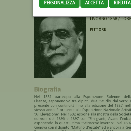
PERSONALIZZA
ACCETTA
RIFIUT
TOMMASI ANGIOLO
LIVORNO 1858 / TORR
PITTORE
Biografia
Nel 1881 partecipa alla Esposizione Solenne de
Firenze,
esponendovi tre dipinti, due "Studio dal vero" 
presente con continuità fino alla edizione del 1887, nell
stesso anno, è presente alla Esposizione Nazionale Artisti
"All'Elevazione". Nel 1892 espone alla mostra della Società
edizioni del 1896 e 1897 con "Emigranti, Avanti l'imb
esponendo in quest'ultima "Sciroccod'inverno". Nel 1892 
Genova con il dipinto "Mattino d'estate" ed è ancora a Ge