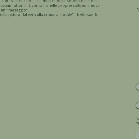
 con "Vecchi cenci" alla mostra della Società delle Belle
Giovann fattori in Livorno ha nelle proprie collezioni nove
P
d un "Paesaggio".
lla pittura dal vero alla cronaca sociale”, di Alessandra
nu
m