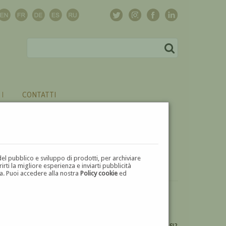
CONTATTI
del pubblico e sviluppo di prodotti, per archiviare
ti la migliore esperienza e inviarti pubblicità
zza. Puoi accedere alla nostra
Policy cookie
ed
VUOI
VENDERE
UN'OPERA DI ANGIOLO TOMMASI?