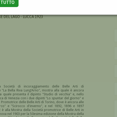
A TUTTO
E DEL LAGO - LUCCA 1923
lla
Società di incoraggiamento delle Belle Arti di
e "
La Bella Riva Lung'Arno", mostra alla quale è ancora
a quale presenta il dipinto "Studio di vecchia" e, nello
ca di Venezia con i due dipinti "Lo spuntar del giorno" e
 Promotrice delle Belle Arti di Torino, dove è ancora alle
arco" e "Scirocco d'inverno", e nel 1892, 1896 e 1897
è alla Mostra della Società promotrice di Belle Arti in
nova nel 1903 per la 50esima edizione della Mostra della