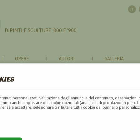
DIPINTI E SCULTURE '800 E '900
OPERE
AUTORI
GALLERIA
KIES
contenuti personalizzati, valutazione degli annunci e del contenuto, osservazioni 
mmo anche impostare dei cookie opzionali (analitici e di profilazione) per offrir
erenze e accettare, selezionare o rifiutare tutti i cookie dal pannello personali