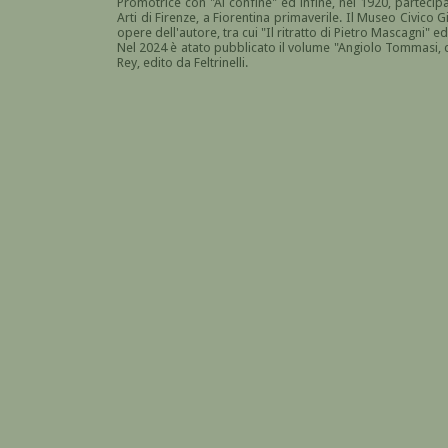
Promotrice con "Al confine" ed infine, nel 1920, partecipa
Arti di Firenze, a Fiorentina primaverile. Il Museo Civico 
opere dell'autore, tra cui "Il ritratto di Pietro Mascagni" e
Nel 2024 è atato pubblicato il volume "Angiolo Tommasi, da
Rey, edito da Feltrinelli.