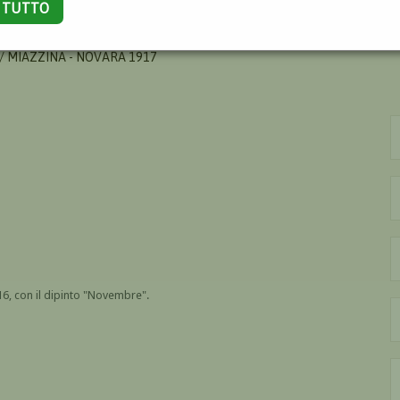
A TUTTO
HILLE
/ MIAZZINA - NOVARA 1917
16, con il dipinto "Novembre".