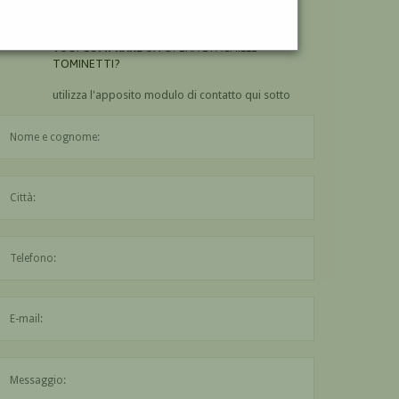
TOMINETTI?
VUOI
COMPRARE
UN'OPERA DI ACHILLE
TOMINETTI?
utilizza l'apposito modulo di contatto qui sotto
Il nome è obbligatorio
La città è obbligatoria
L'indirizzo mail non è valido
Il messaggio è obbligatorio