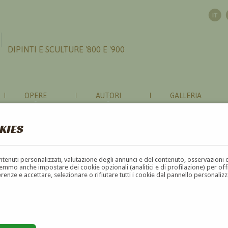
DIPINTI E SCULTURE '800 E '900
OPERE
AUTORI
GALLERIA
KIES
contenuti personalizzati, valutazione degli annunci e del contenuto, osservazioni 
mmo anche impostare dei cookie opzionali (analitici e di profilazione) per offrir
erenze e accettare, selezionare o rifiutare tutti i cookie dal pannello personali