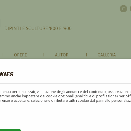
DIPINTI E SCULTURE '800 E '900
OPERE
AUTORI
GALLERIA
KIES
contenuti personalizzati, valutazione degli annunci e del contenuto, osservazioni 
mmo anche impostare dei cookie opzionali (analitici e di profilazione) per offrir
erenze e accettare, selezionare o rifiutare tutti i cookie dal pannello personali