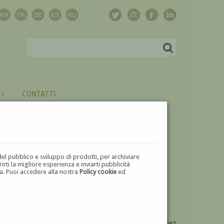
CONTATTI
del pubblico e sviluppo di prodotti, per archiviare
ti la migliore esperienza e inviarti pubblicità
zza. Puoi accedere alla nostra
Policy cookie
ed
VUOI
VENDERE
UN'OPERA DI GIANPAOLO TALANI?