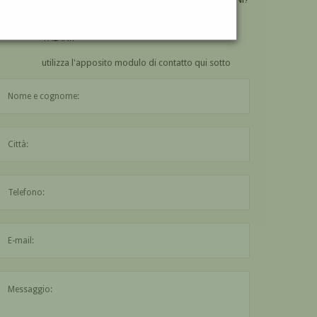
VUOI
COMPRARE
UN'OPERA DI GIANPAOLO
TALANI?
utilizza l'apposito modulo di contatto qui sotto
Il nome è obbligatorio
La città è obbligatoria
L'indirizzo mail non è valido
Il messaggio è obbligatorio