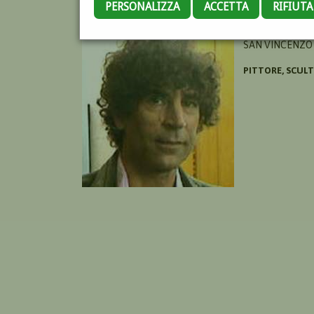
PERSONALIZZA
ACCETTA
RIFIUT
TALANI GIANPA
SAN VINCENZO 
PITTORE, SCUL