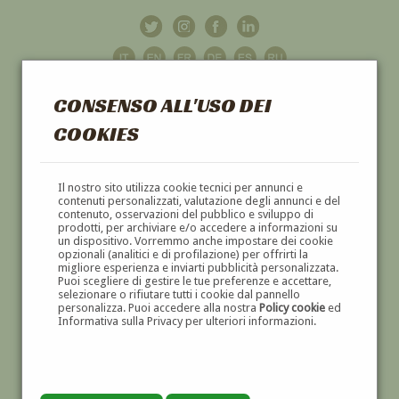
CONSENSO ALL'USO DEI
COOKIES
GALLERIA
D'ARTE
Il nostro sito utilizza cookie tecnici per annunci e
contenuti personalizzati, valutazione degli annunci e del
contenuto, osservazioni del pubblico e sviluppo di
DIPINTI E SCULTURE '800 E '900
prodotti, per archiviare e/o accedere a informazioni su
un dispositivo. Vorremmo anche impostare dei cookie
opzionali (analitici e di profilazione) per offrirti la
migliore esperienza e inviarti pubblicità personalizzata.
Puoi scegliere di gestire le tue preferenze e accettare,
selezionare o rifiutare tutti i cookie dal pannello
personalizza. Puoi accedere alla nostra
Policy cookie
ed
Informativa sulla Privacy per ulteriori informazioni.