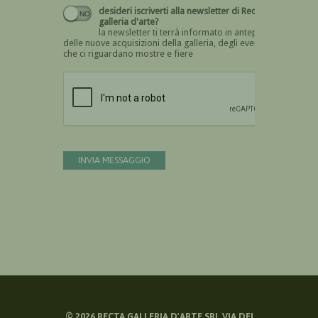
desideri iscriverti alla newsletter di Recta
galleria d'arte?
la newsletter ti terrà informato in anteprima
delle nuove acquisizioni della galleria, degli eventi
che ci riguardano mostre e fiere
Devi confermare di essere umano
INVIA MESSAGGIO
©
2026
RECTA GALLERIA D'ARTE SRL VIA DEI