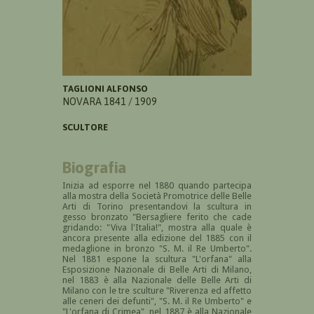
TAGLIONI ALFONSO
NOVARA 1841 / 1909
SCULTORE
Biografia
Inizia ad esporre nel 1880 quando partecipa
alla mostra della S
ocietà Promotrice delle Belle
Arti di Torino presentandovi la scultura in
gesso bronzato "Bersagliere ferito che cade
gridando: "Viva l'Italia!", mostra alla quale è
ancora presente alla edizione del 1885 con il
medaglione in bronzo "S. M. il Re Umberto".
Nel 1881 espone la scultura "L'orfana" alla
Esposizione Nazionale di Belle Arti di Milano,
nel 1883 è alla Nazionale delle Belle Arti di
Milano con le tre sculture "R
iverenza ed affetto
alle ceneri dei defunti", "S
. M. il Re Umberto" e
"L'orfana di Crimea", nel 1887 è alla Nazionale