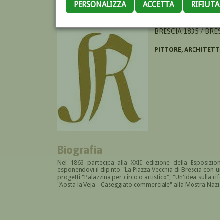
PERSONALIZZA
ACCETTA
RIFIUT
TAGLIAFERRI ANTON
BRESCIA 1835 / BRE
PITTORE, ARCHITET
Biografia
Nel 1863 partecipa alla XXII edizione della Esposizion
esponendovi il dipinto "La Piazza Vecchia di Brescia con 
progetti "Palazzina per circolo artistico", "Un'idea sulla 
"Aosta la Veja - Caseggiato commerciale" alla Mostra Nazion