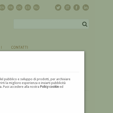
CONTATTI
del pubblico e sviluppo di prodotti, per archiviare
ti la migliore esperienza e inviarti pubblicità
zza. Puoi accedere alla nostra
Policy cookie
ed
VUOI
VENDERE
UN'OPERA DI ANTONIO