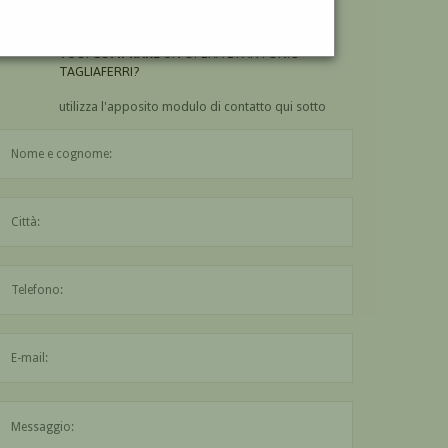
TAGLIAFERRI?
VUOI
COMPRARE
UN'OPERA DI ANTONIO
TAGLIAFERRI?
utilizza l'apposito modulo di contatto qui sotto
Il nome è obbligatorio
La città è obbligatoria
L'indirizzo mail non è valido
Il messaggio è obbligatorio