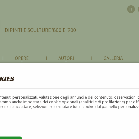
DIPINTI E SCULTURE '800 E '900
OPERE
AUTORI
GALLERIA
KIES
contenuti personalizzati, valutazione degli annunci e del contenuto, osservazioni 
mmo anche impostare dei cookie opzionali (analitici e di profilazione) per offrir
erenze e accettare, selezionare o rifiutare tutti i cookie dal pannello personali