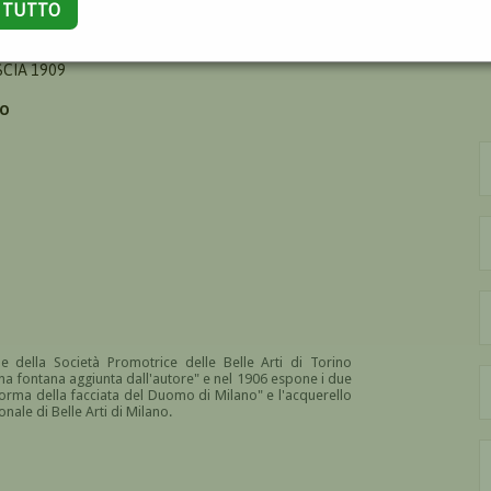
A TUTTO
IO
SCIA 1909
TO
e della Società Promotrice delle Belle Arti di Torino
una fontana aggiunta dall'autore" e nel 1906 espone i due
riforma della facciata del Duomo di Milano" e l'acquerello
ale di Belle Arti di Milano.